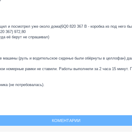
щил и посмотрел уже около дома(6Q0 820 367 B - коробка из под него б
20 367) 972,80
куда её берут не спрашивал)
е машины (руль и водительское сиденье были обёрнуты в целлофан) да
ои номерные рамки не ставили. Работы выполнили за 2 часа 15 минут. 
ика (не потребовалась).
КОМЕНТАРИИ