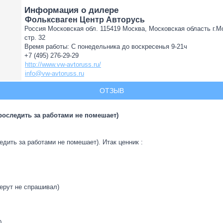
Информация о дилере
Фольксваген Центр Авторусь
Россия Московская обл. 115419 Москва, Московская область г.Мо
стр. 32
Время работы: С понедельника до воскресенья 9-21ч
+7 (495) 276-29-29
http://www.vw-avtoruss.ru/
info@vw-avtoruss.ru
ОТЗЫВ
роследить за работами не помешает)
едить за работами не помешает). Итак ценник :
берут не спрашивал)
0