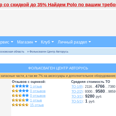
 со скидкой до 35% Найдем Polo по вашим требов
рвис
Магазин
Клуб
Личный раздел
осковская область
» Фольксваген Центр Авторусь
ФОЛЬКСВАГЕН ЦЕНТР АВТОРУСЬ
 запасные части, а так же 7% на аксессуары и дополнительное оборудование
Отзывов с оценкой:
Средняя стоимость ТО
4766
1 отзыв
ТО-1(8)
: 2116...
...7380
0 отзывов
9580
ТО-2(2)
: 9300...
...9859
0 отзывов
9280
ТО-3(1)
:
руб.
1 отзыв
1
ТО-5(1)
:
руб.
15 отзыв