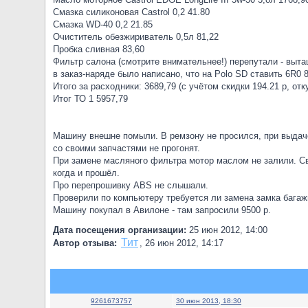
Смазка силиконовая Castrol 0,2 41.80
Смазка WD-40 0,2 21.85
Очиститель обезжириватель 0,5л 81,22
Пробка сливная 83,60
Фильтр салона (смотрите внимательнее!) перепутали - выта
в заказ-наряде было написано, что на Polo SD ставить 6R0 8
Итого за расходники: 3689,79 (с учётом скидки 194.21 р, от
Итог ТО 1 5957,79
Машину внешне помыли. В ремзону не просился, при выдач
со своими запчастями не прогонят.
При замене масляного фильтра мотор маслом не залили. Св
когда и прошёл.
Про перепрошивку ABS не слышали.
Проверили по компьютеру требуется ли замена замка багажн
Машину покупал в Авилоне - там запросили 9500 р.
Дата посещения организации:
25 июн 2012, 14:00
Тит
Автор отзыва:
,
26 июн 2012, 14:17
9261673757
30 июн 2013, 18:30