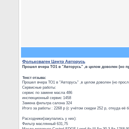
Фольксваген Центр Авторусь
Прошел вчера ТО1 в "Авторусь" ,в целом доволен (но п
Текст отзыва:
Прошел вчера ТО1 в "Авторусь" ,в целом доволен (но просл
Сервисные работы:
сервис по замене масла 486
инспекционный сервис 1458
Замена фильтра салона 324
Итого за работы : 2268 р (с учётом скидки 252 р, откуда её 
Расходники(закупались у них):
Фильтр маслянный 631,75
Масло моторное Castrol EDGE LongLife III 5w-30 3,8л 1768,9