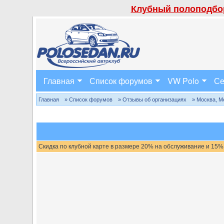
Клубный полоподбор
Главная
Список форумов
VW Polo
Се
Главная
» Список форумов
» Отзывы об организациях
» Москва, М
Скидка по клубной карте в размере 20% на обслуживание и 15%