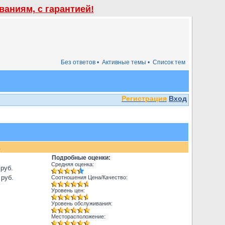
аниям, с гарантией!
Без ответов •
Активные темы •
Список тем
Регистрация
Вход
.
Подробные оценки:
Средняя оценка:
 руб.
 руб.
Соотношения Цена/Качество:
Уровень цен:
Уровень обслуживания:
Месторасположение: