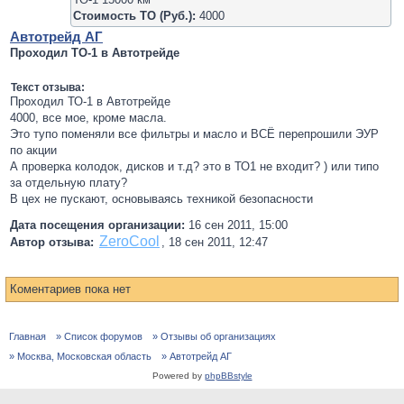
Стоимость ТО (Руб.):
4000
Автотрейд АГ
Проходил ТО-1 в Автотрейде
Текст отзыва:
Проходил ТО-1 в Автотрейде
4000, все мое, кроме масла.
Это тупо поменяли все фильтры и масло и ВСЁ перепрошили ЭУР
по акции
А проверка колодок, дисков и т.д? это в ТО1 не входит? ) или типо
за отдельную плату?
В цех не пускают, основываясь техникой безопасности
Дата посещения организации:
16 сен 2011, 15:00
ZeroCool
Автор отзыва:
,
18 сен 2011, 12:47
Коментариев пока нет
Главная
» Список форумов
» Отзывы об организациях
» Москва, Московская область
» Автотрейд АГ
Powered by
phpBBstyle