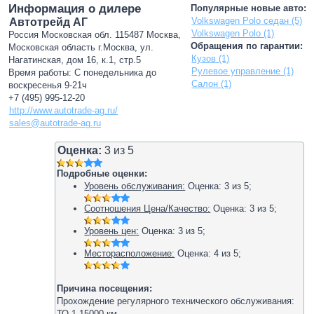
Информация о дилере
Популярные новые авто:
Volkswagen Polo седан (5)
Автотрейд АГ
Volkswagen Polo (1)
Россия Московская обл. 115487 Москва,
Обращения по гарантии:
Московская область г.Москва, ул.
Кузов (1)
Нагатинская, дом 16, к.1, стр.5
Рулевое управление (1)
Время работы: С понедельника до
Салон (1)
воскресенья 9-21ч
+7 (495) 995-12-20
http://www.autotrade-ag.ru/
sales@autotrade-ag.ru
Оценка:
3
из
5
Подробные оценки:
Уровень обслуживания:
Оценка:
3
из
5
;
Соотношения Цена/Качество:
Оценка:
3
из
5
;
Уровень цен:
Оценка:
3
из
5
;
Месторасположение:
Оценка:
4
из
5
;
Причина посещения:
Прохождение регулярного технического обслуживания:
ТО-1 15000 км