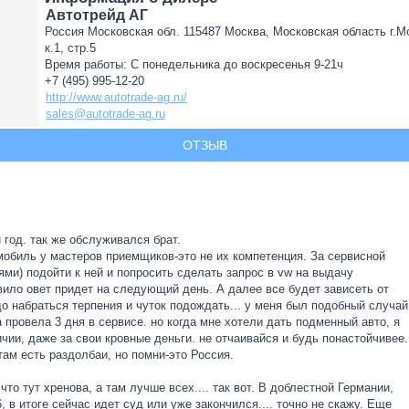
Автотрейд АГ
Россия Московская обл. 115487 Москва, Московская область г.Мо
к.1, стр.5
Время работы: С понедельника до воскресенья 9-21ч
+7 (495) 995-12-20
http://www.autotrade-ag.ru/
sales@autotrade-ag.ru
ОТЗЫВ
год. так же обслуживался брат.
мобиль у мастеров приемщиков-это не их компетенция. За сервисной
ми) подойти к ней и попросить сделать запрос в vw на выдачу
авило овет придет на следующий день. А далее все будет зависеть от
о набраться терпения и чуток подождать... у меня был подобный случай
провела 3 дня в сервисе. но когда мне хотели дать подменный авто, я
ичии, даже за свои кровные деньги. не отчаивайся и будь понастойчивее.
 там есть раздолбаи, но помни-это Россия.
что тут хренова, а там лучше всех.... так вот. В доблестной Германии,
 в итоге сейчас идет суд или уже закончился.... точно не скажу. Еще