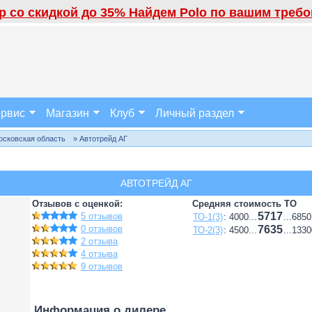
 со скидкой до 35% Найдем Polo по вашим требов
рвис
Магазин
Клуб
Личный раздел
осковская область
» Автотрейд АГ
АВТОТРЕЙД АГ
Отзывов с оценкой:
Средняя стоимость ТО
5717
5 отзывов
ТО-1(3)
: 4000...
...6850
0 отзывов
7635
ТО-2(3)
: 4500...
...1330
2 отзыва
4 отзыва
9 отзывов
Информация о дилере