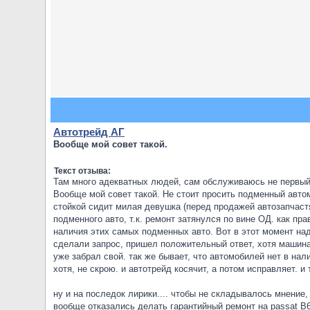
Автотрейд АГ
Вообще мой совет такой.
Текст отзыва:
Там много адекватных людей, сам обслуживаюсь не первый 
Вообще мой совет такой. Не стоит просить подменный авто
стойкой сидит милая девушка (перед продажей автозапчастя
подменного авто, т.к. ремонт затянулся по вине ОД. как пр
наличия этих самых подменных авто. Вот в этот момент над
сделали запрос, пришел положительный ответ, хотя машина 
уже забрал свой. так же бывает, что автомобилей нет в нал
хотя, не скрою. и автотрейд косячит, а потом исправляет. и
ну и на последок лирики.... чтобы не складывалось мнение, 
вообще отказались делать гарантийный ремонт на passat B6,