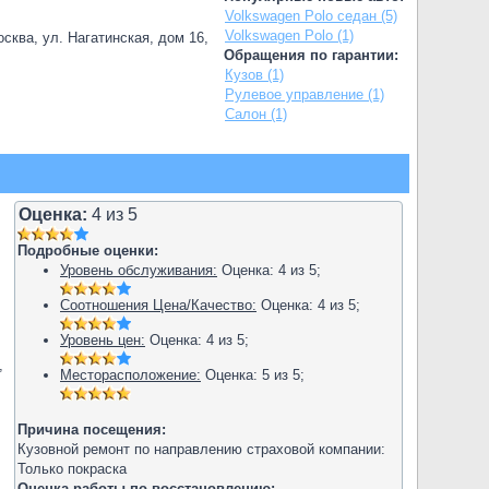
Volkswagen Polo седан (5)
Volkswagen Polo (1)
сква, ул. Нагатинская, дом 16,
Обращения по гарантии:
Кузов (1)
Рулевое управление (1)
Салон (1)
Оценка:
4
из
5
Подробные оценки:
Уровень обслуживания:
Оценка:
4
из
5
;
Соотношения Цена/Качество:
Оценка:
4
из
5
;
Уровень цен:
Оценка:
4
из
5
;
,
Месторасположение:
Оценка:
5
из
5
;
Причина посещения:
Кузовной ремонт по направлению страховой компании:
Только покраска
Оценка работы по восстановлению: