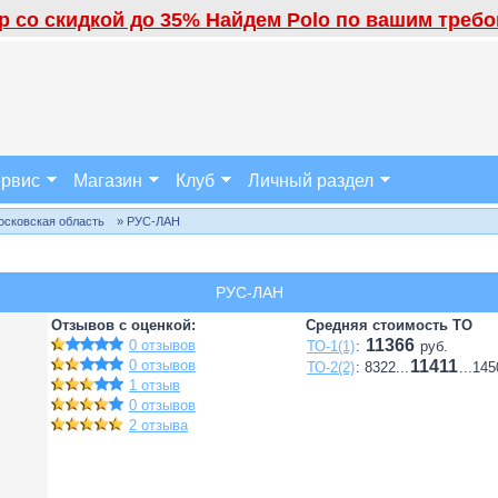
 со скидкой до 35% Найдем Polo по вашим требов
рвис
Магазин
Клуб
Личный раздел
осковская область
» РУС-ЛАН
РУС-ЛАН
Отзывов с оценкой:
Средняя стоимость ТО
11366
0 отзывов
ТО-1(1)
:
руб.
0 отзывов
11411
ТО-2(2)
: 8322...
...14
1 отзыв
0 отзывов
2 отзыва