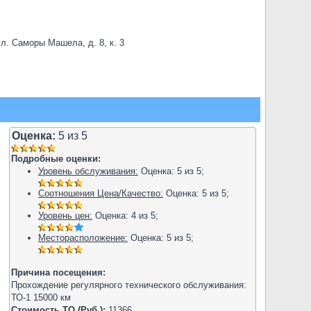
л. Саморы Машела, д. 8, к. 3
Оценка:
5
из
5
Подробные оценки:
Уровень обслуживания:
Оценка:
5
из
5
;
Соотношения Цена/Качество:
Оценка:
5
из
5
;
Уровень цен:
Оценка:
4
из
5
;
Месторасположение:
Оценка:
5
из
5
;
Причина посещения:
Прохождение регулярного технического обслуживания:
ТО-1 15000 км
Стоимость ТО (Руб.):
11366