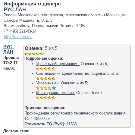
Информация о дилере
РУС-ЛАН
Россия Московская обл. Москва, Московская область г.Москва, ул.
Саморы Машела, д. 8, к. 3
Время работы: Понедельники-Пятница 9-18ч
+7 (495) 221-43-24
http://rus-lan.ru/
РУС-
Оценка:
5
из
5
ЛАН
Прошла
Подробные оценки:
ТО-2 17
Уровень обслуживания:
Оценка:
5
из
5
;
июля.
Соотношения Цена/Качество:
Оценка:
5
из
5
;
Уровень цен:
Оценка:
4
из
5
;
Месторасположение:
Оценка:
5
из
5
;
Причина посещения:
Прохождение регулярного технического обслуживания:
ТО-1 15000 км
Стоимость ТО (Руб.):
11366
Достоинства: