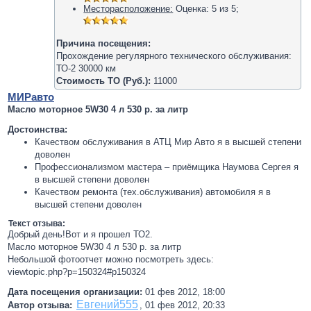
Месторасположение:
Оценка:
5
из
5
;
Причина посещения:
Прохождение регулярного технического обслуживания:
ТО-2 30000 км
Стоимость ТО (Руб.):
11000
МИРавто
Масло моторное 5W30 4 л 530 р. за литр
Достоинства:
Качеством обслуживания в АТЦ Мир Авто я в высшей степени
доволен
Профессионализмом мастера – приёмщика Наумова Сергея я
в высшей степени доволен
Качеством ремонта (тех.обслуживания) автомобиля я в
высшей степени доволен
Текст отзыва:
Добрый день!Вот и я прошел ТО2.
Масло моторное 5W30 4 л 530 р. за литр
Небольшой фотоотчет можно посмотреть здесь:
viewtopic.php?p=150324#p150324
Дата посещения организации:
01 фев 2012, 18:00
Евгений555
Автор отзыва:
,
01 фев 2012, 20:33