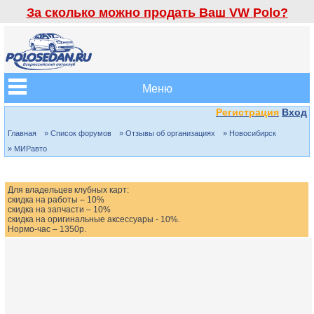
За сколько можно продать Ваш VW Polo?
Меню
Регистрация
Вход
Главная
» Список форумов
» Отзывы об организациях
» Новосибирск
» МИРавто
Для владельцев клубных карт:
скидка на работы – 10%
скидка на запчасти – 10%
скидка на оригинальные аксессуары - 10%.
Нормо-час – 1350р.