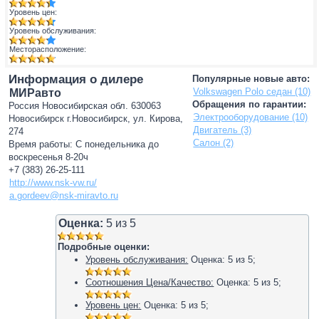
Уровень цен:
Уровень обслуживания:
Месторасположение:
Информация о дилере
Популярные новые авто:
Volkswagen Polo седан (10)
МИРавто
Обращения по гарантии:
Россия Новосибирская обл. 630063
Электрооборудование (10)
Новосибирск г.Новосибирск, ул. Кирова,
Двигатель (3)
274
Салон (2)
Время работы: С понедельника до
воскресенья 8-20ч
+7 (383) 26-25-111
http://www.nsk-vw.ru/
a.gordeev@nsk-miravto.ru
Оценка:
5
из
5
Подробные оценки:
Уровень обслуживания:
Оценка:
5
из
5
;
Соотношения Цена/Качество:
Оценка:
5
из
5
;
Уровень цен:
Оценка:
5
из
5
;