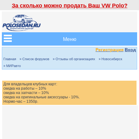
За сколько можно продать Ваш VW Polo?
Меню
Регистрация
Вход
Главная
» Список форумов
» Отзывы об организациях
» Новосибирск
» МИРавто
Для владельцев клубных карт:
скидка на работы – 10%
скидка на запчасти – 10%
скидка на оригинальные аксессуары - 10%.
Нормо-час – 1350р.