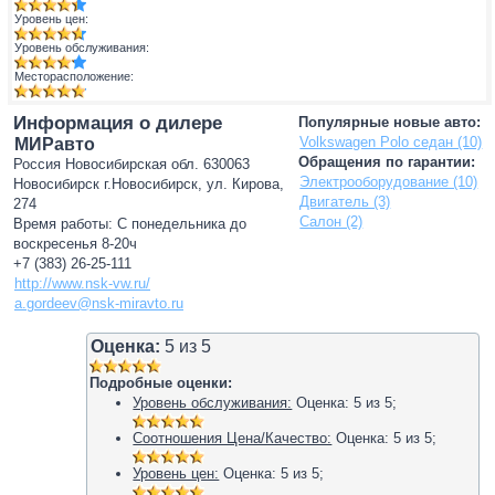
Уровень цен:
Уровень обслуживания:
Месторасположение:
Информация о дилере
Популярные новые авто:
Volkswagen Polo седан (10)
МИРавто
Обращения по гарантии:
Россия Новосибирская обл. 630063
Электрооборудование (10)
Новосибирск г.Новосибирск, ул. Кирова,
Двигатель (3)
274
Салон (2)
Время работы: С понедельника до
воскресенья 8-20ч
+7 (383) 26-25-111
http://www.nsk-vw.ru/
a.gordeev@nsk-miravto.ru
Оценка:
5
из
5
Подробные оценки:
Уровень обслуживания:
Оценка:
5
из
5
;
Соотношения Цена/Качество:
Оценка:
5
из
5
;
Уровень цен:
Оценка:
5
из
5
;