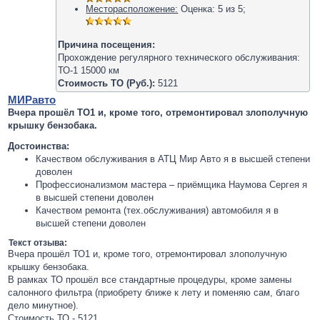
Месторасположение:
Оценка:
5
из
5
;
Причина посещения:
Прохождение регулярного технического обслуживания:
ТО-1 15000 км
Стоимость ТО (Руб.):
5121
МИРавто
Вчера прошёл ТО1 и, кроме того, отремонтировал злополучную
крышку бензобака.
Достоинства:
Качеством обслуживания в АТЦ Мир Авто я в высшей степени
доволен
Профессионализмом мастера – приёмщика Наумова Сергея я
в высшей степени доволен
Качеством ремонта (тех.обслуживания) автомобиля я в
высшей степени доволен
Текст отзыва:
Вчера прошёл ТО1 и, кроме того, отремонтировал злополучную
крышку бензобака.
В рамках ТО прошёл все стандартные процедуры, кроме замены
салонного фильтра (приобрету ближе к лету и поменяю сам, благо
дело минутное).
Стоимость ТО - 5121.