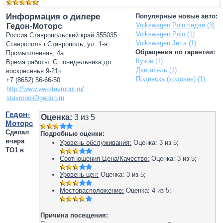
Информация о дилере
Популярные новые авто:
Volkswagen Polo седан (3)
Гедон-Моторс
Volkswagen Polo (1)
Россия Ставропольский край 355035
Volkswagen Jetta (1)
Ставрополь г.Ставрополь, ул. 1-я
Обращения по гарантии:
Промышленная, 4а
Кузов (1)
Время работы: С понедельника до
Двигатель (1)
воскресенья 9-21ч
Подвеска (ходовая) (1)
+7 (8652) 56-66-50
http://www.vw-stavropol.ru/
stavropol@gedon.ru
Гедон-
Оценка:
3
из
5
Моторс
Сделал
Подробные оценки:
вчера
Уровень обслуживания:
Оценка:
3
из
5
;
ТО1 в
Соотношения Цена/Качество:
Оценка:
3
из
5
;
Уровень цен:
Оценка:
3
из
5
;
Месторасположение:
Оценка:
4
из
5
;
Причина посещения: