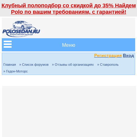
Клубный полоподбор со скидкой до 35% Найдем
Polo по вашим требованиям, с гарантией!
Меню
Регистрация
Вход
Главная
» Список форумов
» Отзывы об организациях
» Ставрополь
» Гедон-Моторс