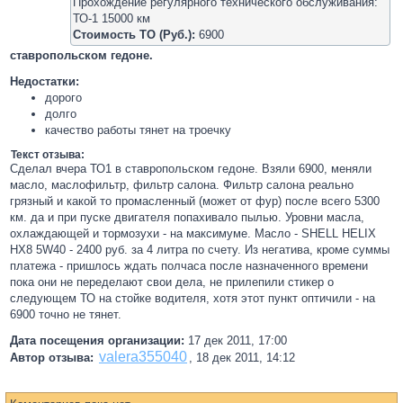
Прохождение регулярного технического обслуживания:
ТО-1 15000 км
Стоимость ТО (Руб.):
6900
ставропольском гедоне.
Недостатки:
дорого
долго
качество работы тянет на троечку
Текст отзыва:
Сделал вчера ТО1 в ставропольском гедоне. Взяли 6900, меняли
масло, маслофильтр, фильтр салона. Фильтр салона реально
грязный и какой то промасленный (может от фур) после всего 5300
км. да и при пуске двигателя попахивало пылью. Уровни масла,
охлаждающей и тормозухи - на максимуме. Масло - SHELL HELIX
HX8 5W40 - 2400 руб. за 4 литра по счету. Из негатива, кроме суммы
платежа - пришлось ждать полчаса после назначенного времени
пока они не переделают свои дела, не прилепили стикер о
следующем ТО на стойке водителя, хотя этот пункт оптичили - на
6900 точно не тянет.
Дата посещения организации:
17 дек 2011, 17:00
valera355040
Автор отзыва:
,
18 дек 2011, 14:12