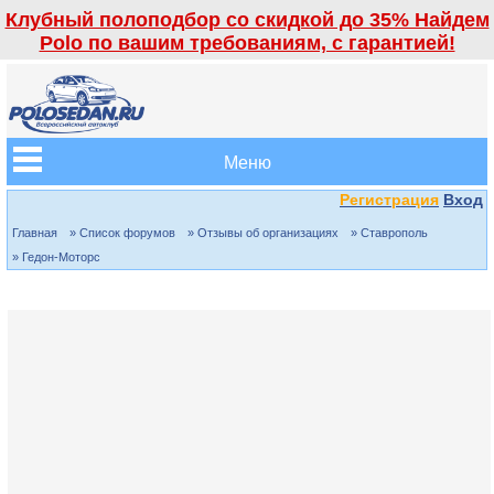
Клубный полоподбор со скидкой до 35% Найдем
Polo по вашим требованиям, с гарантией!
Меню
Регистрация
Вход
Главная
» Список форумов
» Отзывы об организациях
» Ставрополь
» Гедон-Моторс