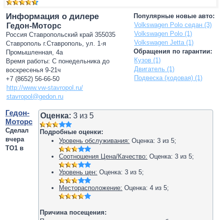
Информация о дилере
Популярные новые авто:
Volkswagen Polo седан (3)
Гедон-Моторс
Volkswagen Polo (1)
Россия Ставропольский край 355035
Volkswagen Jetta (1)
Ставрополь г.Ставрополь, ул. 1-я
Обращения по гарантии:
Промышленная, 4а
Кузов (1)
Время работы: С понедельника до
Двигатель (1)
воскресенья 9-21ч
Подвеска (ходовая) (1)
+7 (8652) 56-66-50
http://www.vw-stavropol.ru/
stavropol@gedon.ru
Гедон-
Оценка:
3
из
5
Моторс
Сделал
Подробные оценки:
вчера
Уровень обслуживания:
Оценка:
3
из
5
;
ТО1 в
Соотношения Цена/Качество:
Оценка:
3
из
5
;
Уровень цен:
Оценка:
3
из
5
;
Месторасположение:
Оценка:
4
из
5
;
Причина посещения: