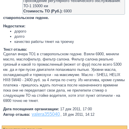
Прохождение регулярного технического обслуживания:
ТО-1 15000 км
Стоимость ТО (Руб.):
6900
ставропольском гедоне.
Недостатки:
дорого
долго
качество работы тянет на троечку
Текст отзыва:
Сделал вчера ТО1 в ставропольском гедоне. Взяли 6900, меняли
масло, маслофильтр, фильтр салона. Фильтр салона реально
грязный и какой то промасленный (может от фур) после всего 5300
км. да и при пуске двигателя попахивало пылью. Уровни масла,
охлаждающей и тормозухи - на максимуме. Масло - SHELL HELIX
HX8 5W40 - 2400 руб. за 4 литра по счету. Из негатива, кроме суммы
платежа - пришлось ждать полчаса после назначенного времени
пока они не переделают свои дела, не прилепили стикер о
следующем ТО на стойке водителя, хотя этот пункт оптичили - на
6900 точно не тянет.
Дата посещения организации:
17 дек 2011, 17:00
valera355040
Автор отзыва:
,
18 дек 2011, 14:12