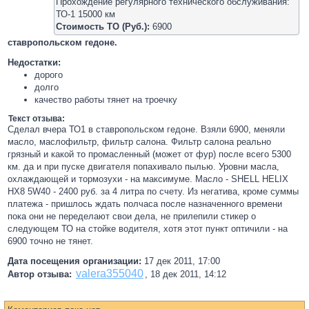
Прохождение регулярного технического обслуживания:
ТО-1 15000 км
Стоимость ТО (Руб.):
6900
ставропольском гедоне.
Недостатки:
дорого
долго
качество работы тянет на троечку
Текст отзыва:
Сделал вчера ТО1 в ставропольском гедоне. Взяли 6900, меняли
масло, маслофильтр, фильтр салона. Фильтр салона реально
грязный и какой то промасленный (может от фур) после всего 5300
км. да и при пуске двигателя попахивало пылью. Уровни масла,
охлаждающей и тормозухи - на максимуме. Масло - SHELL HELIX
HX8 5W40 - 2400 руб. за 4 литра по счету. Из негатива, кроме суммы
платежа - пришлось ждать полчаса после назначенного времени
пока они не переделают свои дела, не прилепили стикер о
следующем ТО на стойке водителя, хотя этот пункт оптичили - на
6900 точно не тянет.
Дата посещения организации:
17 дек 2011, 17:00
valera355040
Автор отзыва:
,
18 дек 2011, 14:12