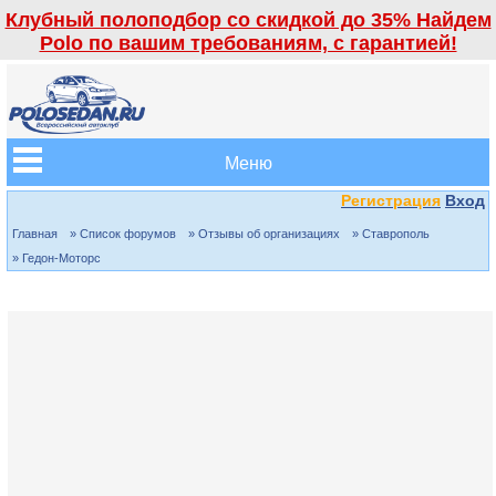
Клубный полоподбор со скидкой до 35% Найдем
Polo по вашим требованиям, с гарантией!
Меню
Регистрация
Вход
Главная
» Список форумов
» Отзывы об организациях
» Ставрополь
» Гедон-Моторс