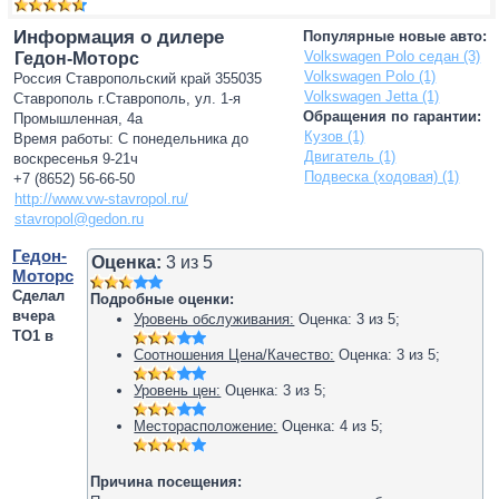
Информация о дилере
Популярные новые авто:
Volkswagen Polo седан (3)
Гедон-Моторс
Volkswagen Polo (1)
Россия Ставропольский край 355035
Volkswagen Jetta (1)
Ставрополь г.Ставрополь, ул. 1-я
Обращения по гарантии:
Промышленная, 4а
Кузов (1)
Время работы: С понедельника до
Двигатель (1)
воскресенья 9-21ч
Подвеска (ходовая) (1)
+7 (8652) 56-66-50
http://www.vw-stavropol.ru/
stavropol@gedon.ru
Гедон-
Оценка:
3
из
5
Моторс
Сделал
Подробные оценки:
вчера
Уровень обслуживания:
Оценка:
3
из
5
;
ТО1 в
Соотношения Цена/Качество:
Оценка:
3
из
5
;
Уровень цен:
Оценка:
3
из
5
;
Месторасположение:
Оценка:
4
из
5
;
Причина посещения: