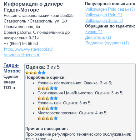
Информация о дилере
Популярные новые авто:
Volkswagen Polo седан (3)
Гедон-Моторс
Volkswagen Polo (1)
Россия Ставропольский край 355035
Volkswagen Jetta (1)
Ставрополь г.Ставрополь, ул. 1-я
Обращения по гарантии:
Промышленная, 4а
Кузов (1)
Время работы: С понедельника до
Двигатель (1)
воскресенья 9-21ч
Подвеска (ходовая) (1)
+7 (8652) 56-66-50
http://www.vw-stavropol.ru/
stavropol@gedon.ru
Гедон-
Оценка:
3
из
5
Моторс
Сделал
Подробные оценки:
вчера
Уровень обслуживания:
Оценка:
3
из
5
;
ТО1 в
Соотношения Цена/Качество:
Оценка:
3
из
5
;
Уровень цен:
Оценка:
3
из
5
;
Месторасположение:
Оценка:
4
из
5
;
Причина посещения:
Прохождение регулярного технического обслуживания:
ТО-1 15000 км