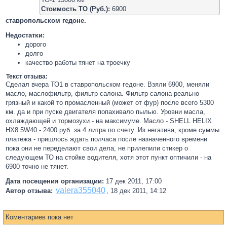
Стоимость ТО (Руб.):
6900
ставропольском гедоне.
Недостатки:
дорого
долго
качество работы тянет на троечку
Текст отзыва:
Сделал вчера ТО1 в ставропольском гедоне. Взяли 6900, меняли
масло, маслофильтр, фильтр салона. Фильтр салона реально
грязный и какой то промасленный (может от фур) после всего 5300
км. да и при пуске двигателя попахивало пылью. Уровни масла,
охлаждающей и тормозухи - на максимуме. Масло - SHELL HELIX
HX8 5W40 - 2400 руб. за 4 литра по счету. Из негатива, кроме суммы
платежа - пришлось ждать полчаса после назначенного времени
пока они не переделают свои дела, не прилепили стикер о
следующем ТО на стойке водителя, хотя этот пункт оптичили - на
6900 точно не тянет.
Дата посещения организации:
17 дек 2011, 17:00
valera355040
Автор отзыва:
,
18 дек 2011, 14:12
Коментариев пока нет