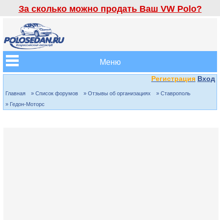
За сколько можно продать Ваш VW Polo?
Меню
Регистрация
Вход
Главная
» Список форумов
» Отзывы об организациях
» Ставрополь
» Гедон-Моторс