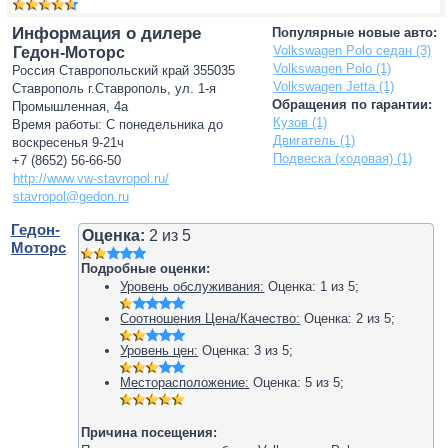
Информация о дилере
Популярные новые авто:
Volkswagen Polo седан (3)
Гедон-Моторс
Volkswagen Polo (1)
Россия Ставропольский край 355035
Volkswagen Jetta (1)
Ставрополь г.Ставрополь, ул. 1-я
Обращения по гарантии:
Промышленная, 4а
Кузов (1)
Время работы: С понедельника до
Двигатель (1)
воскресенья 9-21ч
Подвеска (ходовая) (1)
+7 (8652) 56-66-50
http://www.vw-stavropol.ru/
stavropol@gedon.ru
Гедон-
Оценка:
2
из
5
Моторс
Подробные оценки:
Уровень обслуживания:
Оценка:
1
из
5
;
Соотношения Цена/Качество:
Оценка:
2
из
5
;
Уровень цен:
Оценка:
3
из
5
;
Месторасположение:
Оценка:
5
из
5
;
Причина посещения: