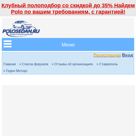
Клубный полоподбор со скидкой до 35% Найдем
Polo по вашим требованиям, с гарантией!
Меню
Регистрация
Вход
Главная
» Список форумов
» Отзывы об организациях
» Ставрополь
» Гедон-Моторс