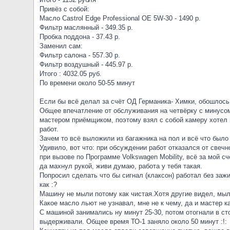
Привёз с собой:
Масло Castrol Edge Professional OE 5W-30 - 1490 р.
Фильтр маслянный - 349.35 р.
Пробка поддона - 37.43 р.
Заменил сам:
Фильтр салона - 557.30 р.
Фильтр воздушный - 445.97 р.
Итого : 4032.05 руб.
По времени около 50-55 минут
Если бы всё делал за счёт ОД Германика- Химки, обошлось 
Общее впечатление от обслуживания на четвёрку с минусом,
мастером приёмщиком, поэтому взял с собой камеру хотел в
работ.
Зачем то всё выложили из багажника на пол и всё что было
Удивило, вот что: при обсуждении работ отказался от свечно
при вызове по Программе Volkswagen Mobility, всё за мой счё
да махнул рукой, живи думаю, работа у тебя такая.
Попросил сделать что бы сигнал (клаксон) работал без зажи
как :?
Машину не мыли потому как чистая.Хотя другие видел, мыл
Какое масло льют не узнавал, мне не к чему, да и мастер ка
С машиной занимались ну минут 25-30, потом отогнали в сто
выдерживали. Общее время ТО-1 заняло около 50 минут :!: