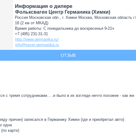
Информация о дилере
Фольксваген Центр Германика (Химки)
Россия Московская обл., г. Химки Москва, Московская область г
18 (2 км от МКАД)
Время работы: С понедельника до воскресенья 9-21ч
+7 (495) 231-31-31
http://www.germanika.ru/
info@sever.germanika.ru
ОТЗЫВ
 с тремя сотрудниками.....и было в их взгляде нечто похожее - как же
яду причин) записался в Германику Химки (где и приобретал авто)
о одна
 (по карте)