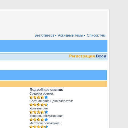
Без ответов •
Активные темы •
Список тем
Регистрация
Вход
Подробные оценки:
Средняя оценка:
Соотношения Цена/Качество:
Уровень цен:
Уровень обслуживания:
Месторасположение: