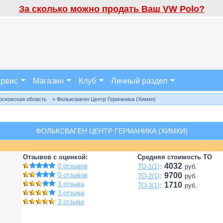
За сколько можно продать Ваш VW Polo?
рвис
Магазин
Клуб
Личный раздел
осковская область
» Фольксваген Центр Германика (Химки)
ФОЛЬКСВАГЕН ЦЕНТР ГЕРМАНИКА (ХИМКИ)
Отзывов с оценкой:
Средняя стоимость ТО
4032
0 отзывов
ТО-1(1)
:
руб.
0 отзывов
9700
ТО-2(1)
:
руб.
3 отзыва
1710
ТО-3(1)
:
руб.
3 отзыва
3 отзыва