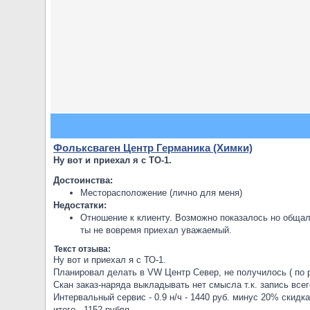
Фольксваген Центр Германика (Химки)
Ну вот и приехал я с ТО-1.
Достоинства:
Месторасположение (лично для меня)
Недостатки:
Отношение к клиенту. Возможно показалось но общался
ты не вовремя приехал уважаемый.
Текст отзыва:
Ну вот и приехал я с ТО-1.
Планировал делать в VW Центр Север, не получилось ( по р
Скан заказ-наряда выкладывать нет смысла т.к. запись всег
Интервальный сервис - 0.9 н/ч - 1440 руб. минус 20% скидка
итого - 1152 рубля