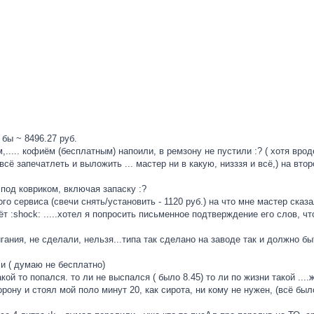
бы ~ 8496.27 руб.
..... кофиём (бесплатным) напоили, в ремзону не пустили :? ( хотя вро
сё запечатлеть и выложить ... мастер ни в какую, низззя и всё,) на вт
 под ковриком, включая запаску :?
го сервиса (свечи снять/установить - 1120 руб.) на что мне мастер сказ
т :shock: .....хотел я попросить письменное подтверждение его слов, что 
гания, не сделали, нельзя...типа так сделано на заводе так и должно бы
и ( думаю не бесплатно)
кой то попался. то ли не выспался ( было 8.45) то ли по жизни такой ...
рону и стоял мой поло минут 20, как сирота, ни кому не нужен, (всё бы