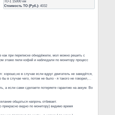
ТО-1 15000 км
Стоимость ТО (Руб.):
4032
де как при переписке обнадёжили, мол можно решить с
ором этаже пили кофий и наблюдали по монитору процесс
ал: хорошо,но в случае если вдруг двигатель не заведётся,
бы в случае чего, потом не было - я такого не говорил,...
ть, а если сами сделаете потеряете гарантию на аккум. Во
.желание общаться напрочь отбивает.
ло прекрасно видно по монитору) видимо время