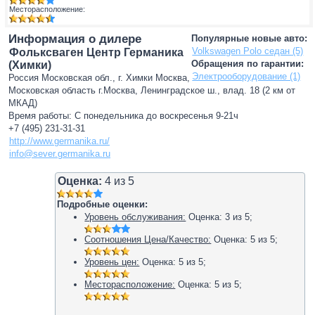
Месторасположение:
Информация о дилере
Популярные новые авто:
Volkswagen Polo седан (5)
Фольксваген Центр Германика
Обращения по гарантии:
(Химки)
Электрооборудование (1)
Россия Московская обл., г. Химки Москва,
Московская область г.Москва, Ленинградское ш., влад. 18 (2 км от
МКАД)
Время работы: С понедельника до воскресенья 9-21ч
+7 (495) 231-31-31
http://www.germanika.ru/
info@sever.germanika.ru
Оценка:
4
из
5
Подробные оценки:
Уровень обслуживания:
Оценка:
3
из
5
;
Соотношения Цена/Качество:
Оценка:
5
из
5
;
Уровень цен:
Оценка:
5
из
5
;
Месторасположение:
Оценка:
5
из
5
;