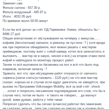
Заменил сам:
Фильтр салона - 557.30 р.
Фильтр воздушный - 445.97 р.
Итого : 4032.05 руб.
По времени около 50-55 минут
Если бы всё делал за счёт ОД Германика- Химки, обошлось бы ~
8496.27 руб.
Общее впечатление от обслуживания на четвёрку с минусом,.....
кофиём (бесплатным) напоили, в ремзону не пустили :? ( хотя вроде
как при переписке обнадёжили, мол можно решить с мастером
приёмщиком, поэтому взял с собой камеру хотел всё запечатлеть и
выложить ... мастер ни в какую, низззя и всё,) на втором этаже пили
кофий и наблюдали по монитору процесс работ.
Зачем то всё выложили из багажника на пол и всё что было под
ковриком, включая запаску :?
Удивило, вот что: при обсуждении работ отказался от свечного
сервиса (свечи снять/установить - 1120 руб.) на что мне мастер
сказал: хорошо,но в случае если вдруг двигатель не заведётся, при
вызове по Программе Volkswagen Mobility, всё за мой счёт :shock:
.....хотел я попросить письменное подтверждение его слов, что бы в
случае чего, потом не было - я такого не говорил,... да махнул
рукой, живи думаю, работа у тебя такая.
Попросил сделать что бы сигнал (клаксон) работал без зажигания,
не сделали, нельзя...типа так сделано на заводе так и должно быть,