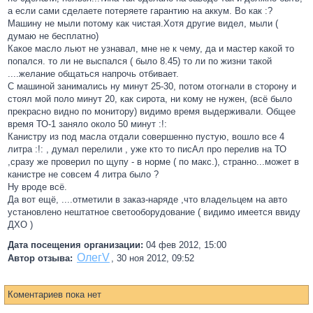
а если сами сделаете потеряете гарантию на аккум. Во как :?
Машину не мыли потому как чистая.Хотя другие видел, мыли (
думаю не бесплатно)
Какое масло льют не узнавал, мне не к чему, да и мастер какой то
попался. то ли не выспался ( было 8.45) то ли по жизни такой
....желание общаться напрочь отбивает.
С машиной занимались ну минут 25-30, потом отогнали в сторону и
стоял мой поло минут 20, как сирота, ни кому не нужен, (всё было
прекрасно видно по монитору) видимо время выдерживали. Общее
время ТО-1 заняло около 50 минут :!:
Канистру из под масла отдали совершенно пустую, вошло все 4
литра :!: , думал перелили , уже кто то писАл про перелив на ТО
,сразу же проверил по щупу - в норме ( по макс.), странно...может в
канистре не совсем 4 литра было ?
Ну вроде всё.
Да вот ещё, ....отметили в заказ-наряде ,что владельцем на авто
установлено нештатное светооборудование ( видимо имеется ввиду
ДХО )
Дата посещения организации:
04 фев 2012, 15:00
ОлегV
Автор отзыва:
,
30 ноя 2012, 09:52
Коментариев пока нет