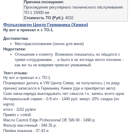
Причина посещения:
Прохождение регулярного технического обслуживания:
ТО-1 15000 км
Стоимость ТО (Руб.):
4032
Фольксваген Центр Германика (Химки)
Ну вот и приехал я с ТО-1.
Достоинства:
Месторасположение (лично для меня)
Недостатки:
Отношение к клиенту. Возможно показалось но общался с
тремя сотрудниками.....и было в их взгляде нечто похожее -
как же ты не вовремя приехал уважаемый.
Текст отзыва:
Ну вот и приехал я с ТО-1.
Планировал делать в VW Центр Север, не получилось ( по ряду
причин) записался в Германику Химки (где и приобретал авто)
Скан заказ-наряда выкладывать нет смысла т.к. запись всего одна
Интервальный сервис - 0.9 н/ч - 1440 руб. минус 20% скидка (по
карте)
итого - 1152 рубля
Привёз с собой:
Масло Castrol Edge Professional OE 5W-30 - 1490 р.
Фильтр маслянный - 349.35 р.
Пробка поддона - 37.43 р.