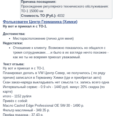
Причина посещения:
Прохождение регулярного технического обслуживания:
ТО-1 15000 км
Стоимость ТО (Руб.):
4032
Фольксваген Центр Германика (Химки)
Ну вот и приехал я с ТО-1.
Достоинства:
Месторасположение (лично для меня)
Недостатки:
Отношение к клиенту. Возможно показалось но общался с
тремя сотрудниками.....и было в их взгляде нечто похожее -
как же ты не вовремя приехал уважаемый.
Текст отзыва:
Ну вот и приехал я с ТО-1.
Планировал делать в VW Центр Север, не получилось ( по ряду
причин) записался в Германику Химки (где и приобретал авто)
Скан заказ-наряда выкладывать нет смысла т.к. запись всего одна
Интервальный сервис - 0.9 н/ч - 1440 руб. минус 20% скидка (по
карте)
итого - 1152 рубля
Привёз с собой:
Масло Castrol Edge Professional OE 5W-30 - 1490 р.
Фильтр маслянный - 349.35 р.
Пробка поддона - 37.43 р.