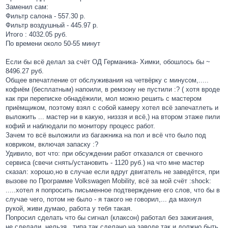
Заменил сам:
Фильтр салона - 557.30 р.
Фильтр воздушный - 445.97 р.
Итого : 4032.05 руб.
По времени около 50-55 минут
Если бы всё делал за счёт ОД Германика- Химки, обошлось бы ~
8496.27 руб.
Общее впечатление от обслуживания на четвёрку с минусом,.....
кофиём (бесплатным) напоили, в ремзону не пустили :? ( хотя вроде
как при переписке обнадёжили, мол можно решить с мастером
приёмщиком, поэтому взял с собой камеру хотел всё запечатлеть и
выложить ... мастер ни в какую, низззя и всё,) на втором этаже пили
кофий и наблюдали по монитору процесс работ.
Зачем то всё выложили из багажника на пол и всё что было под
ковриком, включая запаску :?
Удивило, вот что: при обсуждении работ отказался от свечного
сервиса (свечи снять/установить - 1120 руб.) на что мне мастер
сказал: хорошо,но в случае если вдруг двигатель не заведётся, при
вызове по Программе Volkswagen Mobility, всё за мой счёт :shock:
.....хотел я попросить письменное подтверждение его слов, что бы в
случае чего, потом не было - я такого не говорил,... да махнул
рукой, живи думаю, работа у тебя такая.
Попросил сделать что бы сигнал (клаксон) работал без зажигания,
не сделали, нельзя...типа так сделано на заводе так и должно быть,