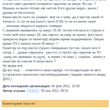
а если сами сделаете потеряете гарантию на аккум. Во как :?
Машину не мыли потому как чистая.Хотя другие видел, мыли (
думаю не бесплатно)
Какое масло льют не узнавал, мне не к чему, да и мастер какой то
попался. то ли не выспался ( было 8.45) то ли по жизни такой
....желание общаться напрочь отбивает.
С машиной занимались ну минут 25-30, потом отогнали в сторону и
стоял мой поло минут 20, как сирота, ни кому не нужен, (всё было
прекрасно видно по монитору) видимо время выдерживали. Общее
время ТО-1 заняло около 50 минут :!:
Канистру из под масла отдали совершенно пустую, вошло все 4
литра :!: , думал перелили , уже кто то писАл про перелив на ТО
,сразу же проверил по щупу - в норме ( по макс.), странно...может в
канистре не совсем 4 литра было ?
Ну вроде всё.
Да вот ещё, ....отметили в заказ-наряде ,что владельцем на авто
установлено нештатное светооборудование ( видимо имеется ввиду
ДХО )
Дата посещения организации:
04 фев 2012, 15:00
ОлегV
Автор отзыва:
,
30 ноя 2012, 09:52
Коментариев пока нет