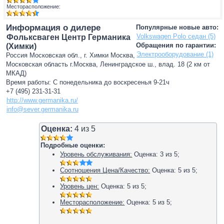
Месторасположение:
Информация о дилере
Популярные новые авто:
Volkswagen Polo седан (5)
Фольксваген Центр Германика
Обращения по гарантии:
(Химки)
Электрооборудование (1)
Россия Московская обл., г. Химки Москва,
Московская область г.Москва, Ленинградское ш., влад. 18 (2 км от
МКАД)
Время работы: С понедельника до воскресенья 9-21ч
+7 (495) 231-31-31
http://www.germanika.ru/
info@sever.germanika.ru
Оценка:
4
из
5
Подробные оценки:
Уровень обслуживания:
Оценка:
3
из
5
;
Соотношения Цена/Качество:
Оценка:
5
из
5
;
Уровень цен:
Оценка:
5
из
5
;
Месторасположение:
Оценка:
5
из
5
;