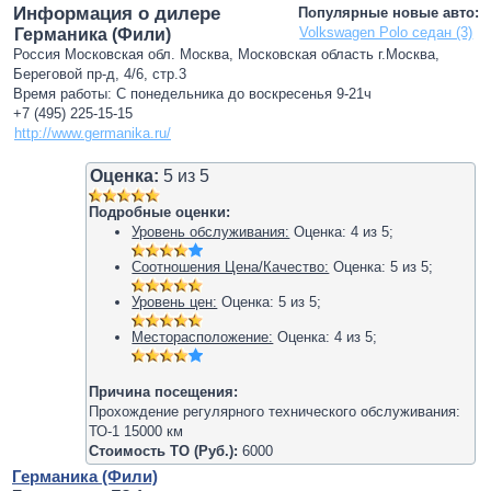
Информация о дилере
Популярные новые авто:
Volkswagen Polo седан (3)
Германика (Фили)
Россия Московская обл. Москва, Московская область г.Москва,
Береговой пр-д, 4/6, стр.3
Время работы: С понедельника до воскресенья 9-21ч
+7 (495) 225-15-15
http://www.germanika.ru/
Оценка:
5
из
5
Подробные оценки:
Уровень обслуживания:
Оценка:
4
из
5
;
Соотношения Цена/Качество:
Оценка:
5
из
5
;
Уровень цен:
Оценка:
5
из
5
;
Месторасположение:
Оценка:
4
из
5
;
Причина посещения:
Прохождение регулярного технического обслуживания:
ТО-1 15000 км
Стоимость ТО (Руб.):
6000
Германика (Фили)