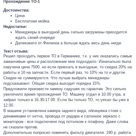
Прохождение ТО-1
Достоинства:
Цена
Бесплатная мойка.
Недостатки:
Менеджеры в выходной день сильно загружены приходится
ждать своей очереди
Далековато от Филиона а больше ждать весь день негде.
Текст отзыва:
Решил проходить первое ТО в Германике, т.к. у них оказались самые
заманчивые цены и расположение мне подходило. Изначально была
озвучена цена 7500, но если приехать в выходные, то скидка 20% на
работы и 10 на запчасти. Если первый раз, то 10% на то и другое.
Скидки не суммируются. Что лучше выбрать менеджеры
подсказывают. Общая скидка выходит порядка 15%.
Предложили произвести замену сидушек по гарантии. Это сильно
увеличило время прохождения ТО. Машину отдал в 10.00 утра, а
забрал только в 16.30-17.00. Если бы только ТО, то уехал бы уже в
12.00.
В машине установлена камера заднего вида, облицовка стоек с
динамиками от хетча, провода от радара и салонное зеркало с
монитором - все подключено под потолком к плафону. Даже слова
не сказали против.
Дополнительно попросил поменять фильтр двигателя. 190 р. работа