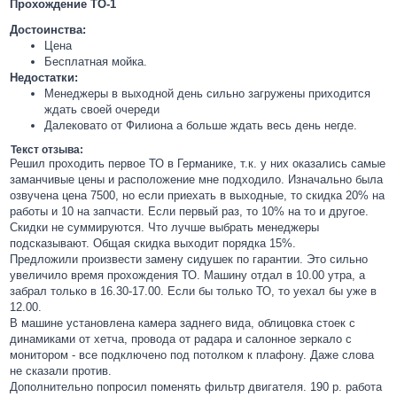
Прохождение ТО-1
Достоинства:
Цена
Бесплатная мойка.
Недостатки:
Менеджеры в выходной день сильно загружены приходится
ждать своей очереди
Далековато от Филиона а больше ждать весь день негде.
Текст отзыва:
Решил проходить первое ТО в Германике, т.к. у них оказались самые
заманчивые цены и расположение мне подходило. Изначально была
озвучена цена 7500, но если приехать в выходные, то скидка 20% на
работы и 10 на запчасти. Если первый раз, то 10% на то и другое.
Скидки не суммируются. Что лучше выбрать менеджеры
подсказывают. Общая скидка выходит порядка 15%.
Предложили произвести замену сидушек по гарантии. Это сильно
увеличило время прохождения ТО. Машину отдал в 10.00 утра, а
забрал только в 16.30-17.00. Если бы только ТО, то уехал бы уже в
12.00.
В машине установлена камера заднего вида, облицовка стоек с
динамиками от хетча, провода от радара и салонное зеркало с
монитором - все подключено под потолком к плафону. Даже слова
не сказали против.
Дополнительно попросил поменять фильтр двигателя. 190 р. работа