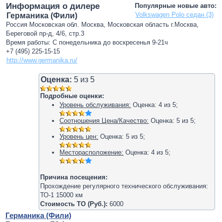
Информация о дилере
Популярные новые авто:
Volkswagen Polo седан (3)
Германика (Фили)
Россия Московская обл. Москва, Московская область г.Москва,
Береговой пр-д, 4/6, стр.3
Время работы: С понедельника до воскресенья 9-21ч
+7 (495) 225-15-15
http://www.germanika.ru/
Оценка:
5
из
5
Подробные оценки:
Уровень обслуживания:
Оценка:
4
из
5
;
Соотношения Цена/Качество:
Оценка:
5
из
5
;
Уровень цен:
Оценка:
5
из
5
;
Месторасположение:
Оценка:
4
из
5
;
Причина посещения:
Прохождение регулярного технического обслуживания:
ТО-1 15000 км
Стоимость ТО (Руб.):
6000
Германика (Фили)