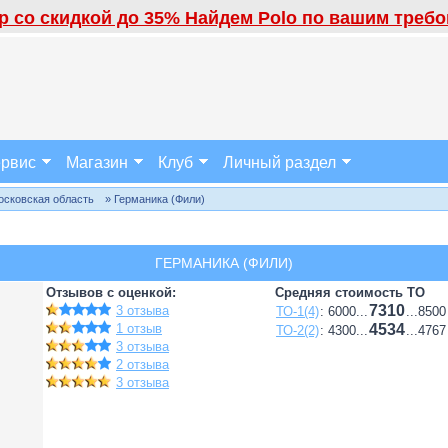
 со скидкой до 35% Найдем Polo по вашим требов
рвис
Магазин
Клуб
Личный раздел
осковская область
» Германика (Фили)
ГЕРМАНИКА (ФИЛИ)
Отзывов с оценкой:
Средняя стоимость ТО
7310
3 отзыва
ТО-1(4)
: 6000...
...8500
1 отзыв
4534
ТО-2(2)
: 4300...
...4767
3 отзыва
2 отзыва
3 отзыва