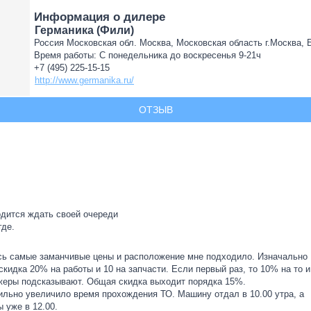
Информация о дилере
Германика (Фили)
Россия Московская обл. Москва, Московская область г.Москва, Бе
Время работы: С понедельника до воскресенья 9-21ч
+7 (495) 225-15-15
http://www.germanika.ru/
ОТЗЫВ
дится ждать своей очереди
где.
лись самые заманчивые цены и расположение мне подходило. Изначально
скидка 20% на работы и 10 на запчасти. Если первый раз, то 10% на то и
жеры подсказывают. Общая скидка выходит порядка 15%.
ильно увеличило время прохождения ТО. Машину отдал в 10.00 утра, а
ы уже в 12.00.