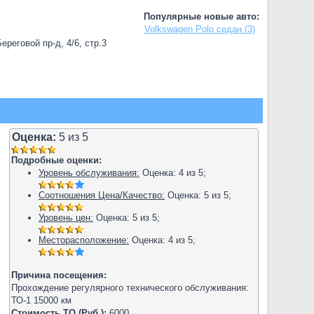
Популярные новые авто:
Volkswagen Polo седан (3)
реговой пр-д, 4/6, стр.3
Оценка:
5
из
5
Подробные оценки:
Уровень обслуживания:
Оценка:
4
из
5
;
Соотношения Цена/Качество:
Оценка:
5
из
5
;
Уровень цен:
Оценка:
5
из
5
;
Месторасположение:
Оценка:
4
из
5
;
Причина посещения:
Прохождение регулярного технического обслуживания:
ТО-1 15000 км
Стоимость ТО (Руб.):
6000