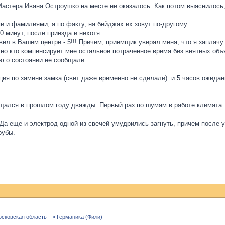
Мастера Ивана Остроушко на месте не оказалось. Как потом выяснилось
и и фамилиями, а по факту, на бейджах их зовут по-другому.
 минут, после приезда и нехотя.
вел в Вашем центре - 5!!! Причем, приемщик уверял меня, что я заплачу
 но кто компенсирует мне остальное потраченное время без внятных объ
ю о состоянии не сообщали.
ация по замене замка (свет даже временно не сделали). и 5 часов ожида
ащался в прошлом году дважды. Первый раз по шумам в работе климата.
! Да еще и электрод одной из свечей умудрились загнуть, причем после 
рубы.
осковская область
» Германика (Фили)