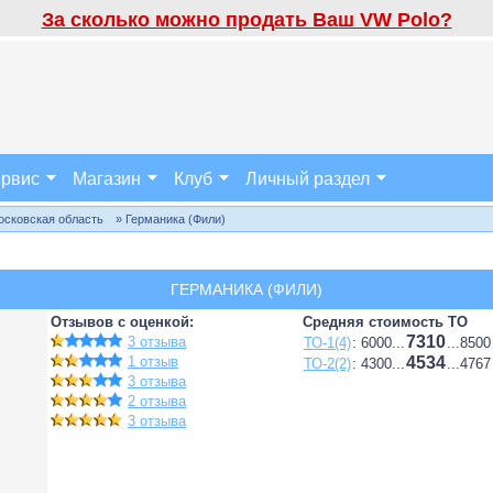
За сколько можно продать Ваш VW Polo?
рвис
Магазин
Клуб
Личный раздел
осковская область
» Германика (Фили)
ГЕРМАНИКА (ФИЛИ)
Отзывов с оценкой:
Средняя стоимость ТО
7310
3 отзыва
ТО-1(4)
: 6000...
...8500
1 отзыв
4534
ТО-2(2)
: 4300...
...4767
3 отзыва
2 отзыва
3 отзыва