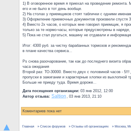
1) В оговоренное время я приехал на проведение ремонта. 
его и не было в тот день вообще.
2) На столах у приемщиков стоят таблички с одними именам
3) Оформление приемочных документов произвели спустя 30
4) Вместо 2х часов, о которых мне говорил приемщик, я про
только за те нормо-часы, которые предусмотрены в наряде,
5) Пока не стал ругаться, машину не отдавали и информаци
Итог: 4300 руб. за чистку барабанных тормозов и рекоменд
в плане качества сервиса...
Ps снова разочарование, так как до последнего визита обр
часа ожидания
Второй раз: ТО-30000. Вместо двух с половиной часов - 5!!
пропуски в зажигании и характерные хлопки из выхлопной т
Больше не приеду туда. Время дороже...
Дата посещения организации:
03 янв 2012, 12:00
Saltion
Автор отзыва:
,
03 янв 2013, 21:10
Коментариев пока нет
▲
Главная
» Список форумов
» Отзывы об организациях
» Москва, М