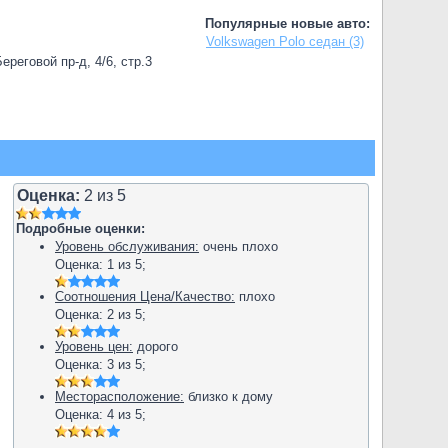
Популярные новые авто:
Volkswagen Polo седан (3)
реговой пр-д, 4/6, стр.3
Оценка:
2
из
5
Подробные оценки:
Уровень обслуживания:
очень плохо
Оценка:
1
из
5
;
Соотношения Цена/Качество:
плохо
Оценка:
2
из
5
;
Уровень цен:
дорого
Оценка:
3
из
5
;
Месторасположение:
близко к дому
Оценка:
4
из
5
;