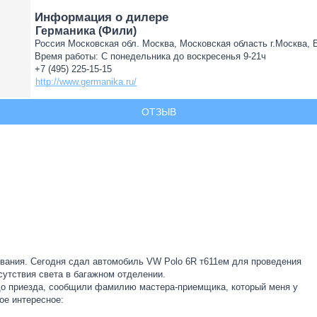
Информация о дилере
Германика (Фили)
Россия Московская обл. Москва, Московская область г.Москва, Бе
Время работы: С понедельника до воскресенья 9-21ч
+7 (495) 225-15-15
http://www.germanika.ru/
ОТЗЫВ
ивания. Сегодня сдал автомобиль VW Polo 6R т611ем для проведения
сутствия света в багажном отделении.
 до приезда, сообщили фамилию мастера-приемщика, который меня у
ое интересное: