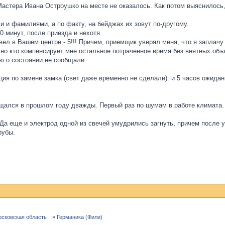
Мастера Ивана Остроушко на месте не оказалось. Как потом выяснилось
и и фамилиями, а по факту, на бейджах их зовут по-другому.
 минут, после приезда и нехотя.
вел в Вашем центре - 5!!! Причем, приемщик уверял меня, что я заплачу
 но кто компенсирует мне остальное потраченное время без внятных объ
ю о состоянии не сообщали.
ация по замене замка (свет даже временно не сделали). и 5 часов ожида
ащался в прошлом году дважды. Первый раз по шумам в работе климата.
! Да еще и электрод одной из свечей умудрились загнуть, причем после 
рубы.
осковская область
» Германика (Фили)