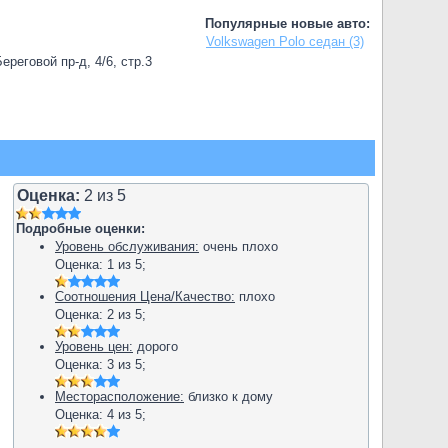
Популярные новые авто:
Volkswagen Polo седан (3)
реговой пр-д, 4/6, стр.3
Оценка:
2
из
5
Подробные оценки:
Уровень обслуживания:
очень плохо
Оценка:
1
из
5
;
Соотношения Цена/Качество:
плохо
Оценка:
2
из
5
;
Уровень цен:
дорого
Оценка:
3
из
5
;
Месторасположение:
близко к дому
Оценка:
4
из
5
;