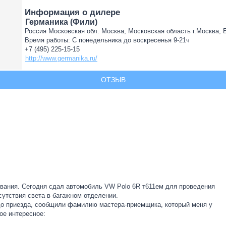
Информация о дилере
Германика (Фили)
Россия Московская обл. Москва, Московская область г.Москва, Бе
Время работы: С понедельника до воскресенья 9-21ч
+7 (495) 225-15-15
http://www.germanika.ru/
ОТЗЫВ
ивания. Сегодня сдал автомобиль VW Polo 6R т611ем для проведения
сутствия света в багажном отделении.
 до приезда, сообщили фамилию мастера-приемщика, который меня у
ое интересное: