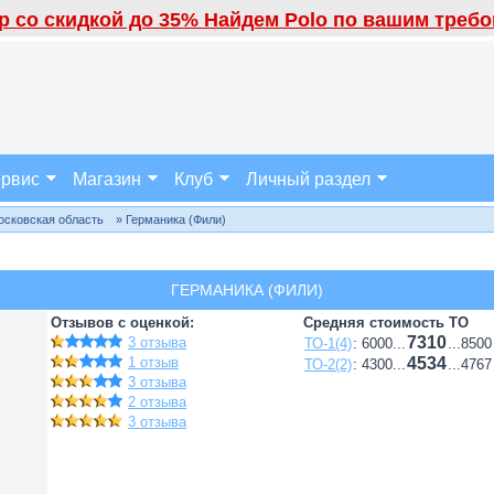
 со скидкой до 35% Найдем Polo по вашим требов
рвис
Магазин
Клуб
Личный раздел
осковская область
» Германика (Фили)
ГЕРМАНИКА (ФИЛИ)
Отзывов с оценкой:
Средняя стоимость ТО
7310
3 отзыва
ТО-1(4)
: 6000...
...8500
1 отзыв
4534
ТО-2(2)
: 4300...
...4767
3 отзыва
2 отзыва
3 отзыва