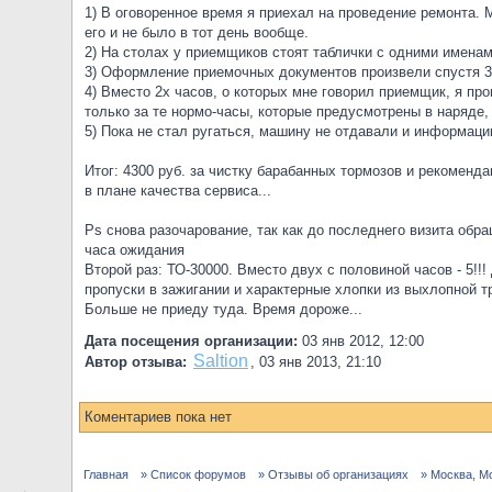
1) В оговоренное время я приехал на проведение ремонта. 
его и не было в тот день вообще.
2) На столах у приемщиков стоят таблички с одними именам
3) Оформление приемочных документов произвели спустя 30
4) Вместо 2х часов, о которых мне говорил приемщик, я про
только за те нормо-часы, которые предусмотрены в наряде,
5) Пока не стал ругаться, машину не отдавали и информаци
Итог: 4300 руб. за чистку барабанных тормозов и рекоменд
в плане качества сервиса...
Ps снова разочарование, так как до последнего визита обр
часа ожидания
Второй раз: ТО-30000. Вместо двух с половиной часов - 5!!
пропуски в зажигании и характерные хлопки из выхлопной т
Больше не приеду туда. Время дороже...
Дата посещения организации:
03 янв 2012, 12:00
Saltion
Автор отзыва:
,
03 янв 2013, 21:10
Коментариев пока нет
Главная
» Список форумов
» Отзывы об организациях
» Москва, М