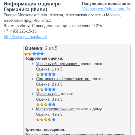
Информация о дилере
Популярные новые авто:
Volkswagen Polo седан (3)
Германика (Фили)
Россия Московская обл. Москва, Московская область г.Москва,
Береговой пр-д, 4/6, стр.3
Время работы: С понедельника до воскресенья 9-21ч
+7 (495) 225-15-15
http://www.germanika.ru/
Оценка:
2
из
5
Подробные оценки:
Уровень обслуживания:
очень плохо
Оценка:
1
из
5
;
Соотношения Цена/Качество:
плохо
Оценка:
2
из
5
;
Уровень цен:
дорого
Оценка:
3
из
5
;
Месторасположение:
близко к дому
Оценка:
4
из
5
;
Причина посещения:
Прохождение регулярного технического обслуживания: