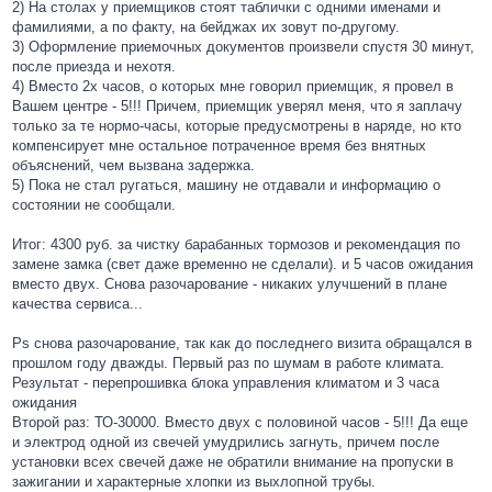
2) На столах у приемщиков стоят таблички с одними именами и
фамилиями, а по факту, на бейджах их зовут по-другому.
3) Оформление приемочных документов произвели спустя 30 минут,
после приезда и нехотя.
4) Вместо 2х часов, о которых мне говорил приемщик, я провел в
Вашем центре - 5!!! Причем, приемщик уверял меня, что я заплачу
только за те нормо-часы, которые предусмотрены в наряде, но кто
компенсирует мне остальное потраченное время без внятных
объяснений, чем вызвана задержка.
5) Пока не стал ругаться, машину не отдавали и информацию о
состоянии не сообщали.
Итог: 4300 руб. за чистку барабанных тормозов и рекомендация по
замене замка (свет даже временно не сделали). и 5 часов ожидания
вместо двух. Снова разочарование - никаких улучшений в плане
качества сервиса...
Ps снова разочарование, так как до последнего визита обращался в
прошлом году дважды. Первый раз по шумам в работе климата.
Результат - перепрошивка блока управления климатом и 3 часа
ожидания
Второй раз: ТО-30000. Вместо двух с половиной часов - 5!!! Да еще
и электрод одной из свечей умудрились загнуть, причем после
установки всех свечей даже не обратили внимание на пропуски в
зажигании и характерные хлопки из выхлопной трубы.