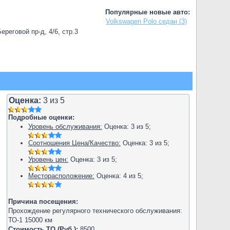
Популярные новые авто:
Volkswagen Polo седан (3)
реговой пр-д, 4/6, стр.3
Оценка:
3
из
5
Подробные оценки:
Уровень обслуживания:
Оценка:
3
из
5
;
Соотношения Цена/Качество:
Оценка:
3
из
5
;
Уровень цен:
Оценка:
3
из
5
;
Месторасположение:
Оценка:
4
из
5
;
Причина посещения:
Прохождение регулярного технического обслуживания:
ТО-1 15000 км
Стоимость ТО (Руб.):
8500