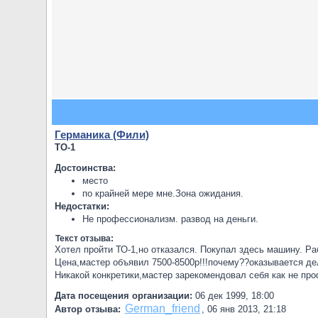
Германика (Фили)
ТО-1
Достоинства:
место
по крайней мере мне.Зона ожидания.
Недостатки:
Не профессионализм. развод на деньги.
Текст отзыва:
Хотел пройти ТО-1,но отказался. Покупал здесь машину. Р
Цена,мастер объявил 7500-8500р!!!почему??оказывается дел
Никакой конкретики,мастер зарекомендовал себя как не пр
Дата посещения организации:
06 дек 1999, 18:00
German_friend
Автор отзыва:
,
06 янв 2013, 21:18