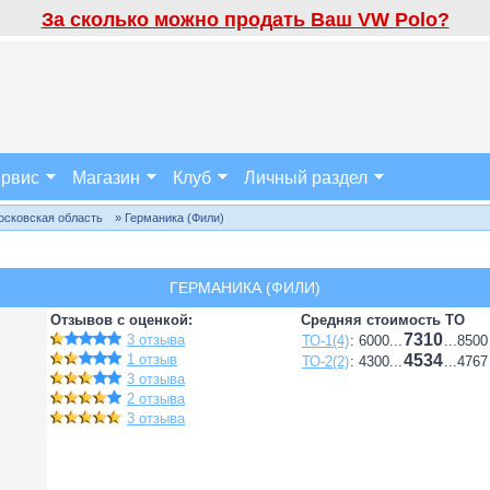
За сколько можно продать Ваш VW Polo?
рвис
Магазин
Клуб
Личный раздел
осковская область
» Германика (Фили)
ГЕРМАНИКА (ФИЛИ)
Отзывов с оценкой:
Средняя стоимость ТО
7310
3 отзыва
ТО-1(4)
: 6000...
...8500
1 отзыв
4534
ТО-2(2)
: 4300...
...4767
3 отзыва
2 отзыва
3 отзыва