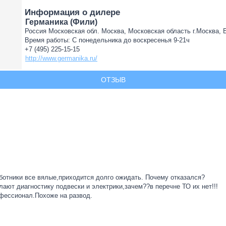
Информация о дилере
Германика (Фили)
Россия Московская обл. Москва, Московская область г.Москва, Бе
Время работы: С понедельника до воскресенья 9-21ч
+7 (495) 225-15-15
http://www.germanika.ru/
ОТЗЫВ
аботники все вялые,приходится долго ожидать. Почему отказался?
ают диагностику подвески и электрики,зачем??в перечне ТО их нет!!!
офессионал.Похоже на развод.