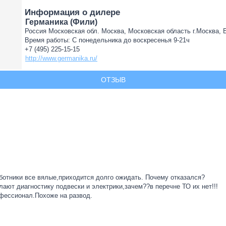
Информация о дилере
Германика (Фили)
Россия Московская обл. Москва, Московская область г.Москва, Бе
Время работы: С понедельника до воскресенья 9-21ч
+7 (495) 225-15-15
http://www.germanika.ru/
ОТЗЫВ
аботники все вялые,приходится долго ожидать. Почему отказался?
ают диагностику подвески и электрики,зачем??в перечне ТО их нет!!!
офессионал.Похоже на развод.