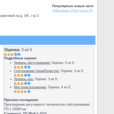
Популярные новые авто:
Volkswagen Polo седан (3)
реговой пр-д, 4/6, стр.3
Оценка:
3
из
5
Подробные оценки:
Уровень обслуживания:
Оценка:
3
из
5
;
Соотношения Цена/Качество:
Оценка:
3
из
5
;
Уровень цен:
Оценка:
3
из
5
;
Месторасположение:
Оценка:
4
из
5
;
Причина посещения:
Прохождение регулярного технического обслуживания:
ТО-1 15000 км
Стоимость ТО (Руб.):
8500