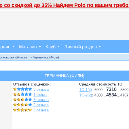
 со скидкой до 35% Найдем Polo по вашим требов
рвис
Магазин
Клуб
Личный раздел
осковская область
» Германика (Фили)
ГЕРМАНИКА (ФИЛИ)
Отзывов с оценкой:
Средняя стоимость ТО
7310
3 отзыва
ТО-1(4)
: 6000...
...8500
1 отзыв
4534
ТО-2(2)
: 4300...
...4767
3 отзыва
2 отзыва
3 отзыва