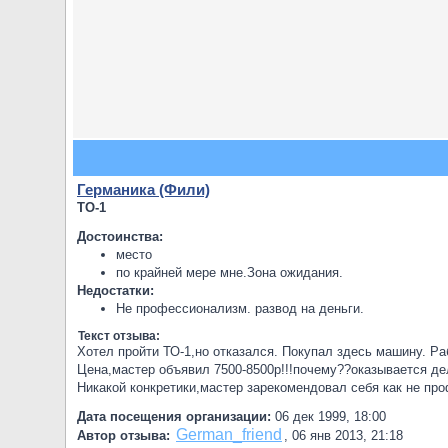
Германика (Фили)
ТО-1
Достоинства:
место
по крайней мере мне.Зона ожидания.
Недостатки:
Не профессионализм. развод на деньги.
Текст отзыва:
Хотел пройти ТО-1,но отказался. Покупал здесь машину. Р
Цена,мастер объявил 7500-8500р!!!почему??оказывается дел
Никакой конкретики,мастер зарекомендовал себя как не пр
Дата посещения организации:
06 дек 1999, 18:00
German_friend
Автор отзыва:
,
06 янв 2013, 21:18