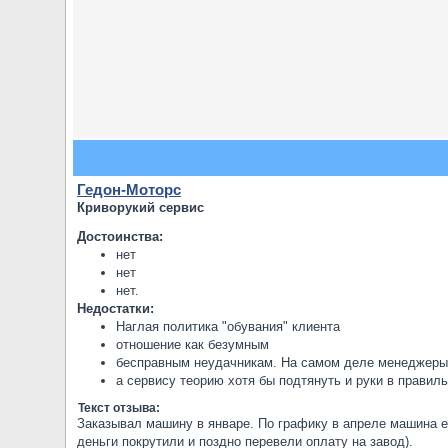
Гедон-Моторс
Криворукий сервис
Достоинства:
нет
нет
нет.
Недостатки:
Наглая политика "обувания" клиента
отношение как безумным
бесправным неудачникам. На самом деле менеджеры 
а сервису теорию хотя бы подтянуть и руки в правил
Текст отзыва:
Заказывал машину в январе. По графику в апреле машина ес
деньги покрутили и поздно перевели оплату на завод).