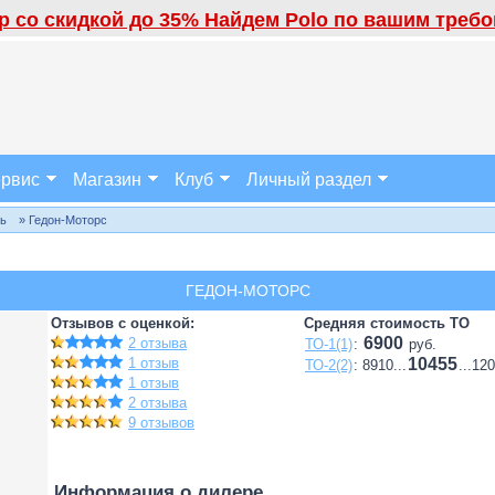
 со скидкой до 35% Найдем Polo по вашим требов
рвис
Магазин
Клуб
Личный раздел
ль
» Гедон-Моторс
ГЕДОН-МОТОРС
Отзывов с оценкой:
Средняя стоимость ТО
6900
2 отзыва
ТО-1(1)
:
руб.
1 отзыв
10455
ТО-2(2)
: 8910...
...12
1 отзыв
2 отзыва
9 отзывов
Информация о дилере