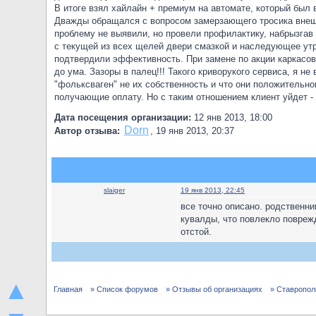
В итоге взял хайлайн + премиум на автомате, который был 
Дважды обращался с вопросом замерзающего тросика внешн
проблему не выявили, но провели профилактику, набрызгав 
с текущей из всех щелей двери смазкой и наследующее утр
подтвердили эффективность. При замене по акции каркасов 
до ума. Зазоры в палец!!! Такого криворукого сервиса, я 
"фольксваген" не их собственность и что они положительног
получающие оплату. Но с таким отношением клиент уйдет - 
Дата посещения организации:
12 янв 2013, 18:00
Dorn
Автор отзыва:
,
19 янв 2013, 20:37
slaiger
19 янв 2013, 22:45
все точно описано. родственни
кувалды, что повлекло повреж
отстой.
▲
Главная
» Список форумов
» Отзывы об организациях
» Ставропол