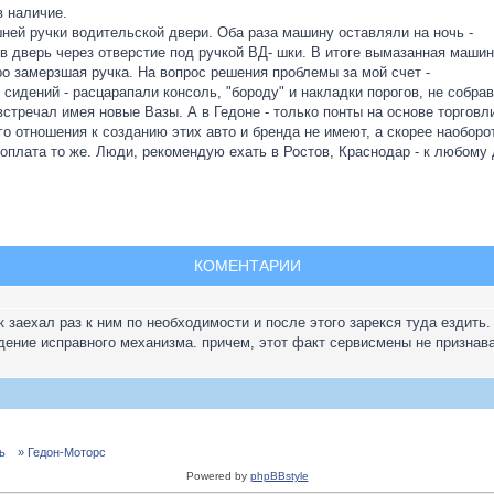
в наличие.
ей ручки водительской двери. Оба раза машину оставляли на ночь -
в дверь через отверстие под ручкой ВД- шки. В итоге вымазанная машин
о замерзшая ручка. На вопрос решения проблемы за мой счет -
сидений - расцарапали консоль, "бороду" и накладки порогов, не собрав
не встречал имея новые Вазы. А в Гедоне - только понты на основе торг
о отношения к созданию этих авто и бренда не имеют, а скорее наоборот
оплата то же. Люди, рекомендую ехать в Ростов, Краснодар - к любому 
КОМЕНТАРИИ
к заехал раз к ним по необходимости и после этого зарекся туда ездит
дение исправного механизма. причем, этот факт сервисмены не признава
ь
» Гедон-Моторс
Powered by
phpBBstyle