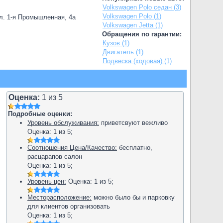
Volkswagen Polo седан (3)
Volkswagen Polo (1)
л. 1-я Промышленная, 4а
Volkswagen Jetta (1)
Обращения по гарантии:
Кузов (1)
Двигатель (1)
Подвеска (ходовая) (1)
Оценка:
1
из
5
Подробные оценки:
Уровень обслуживания:
приветсвуют вежливо
Оценка:
1
из
5
;
Соотношения Цена/Качество:
бесплатно,
расцарапов салон
Оценка:
1
из
5
;
Уровень цен:
Оценка:
1
из
5
;
Месторасположение:
можно было бы и парковку
для клиентов организовать
Оценка:
1
из
5
;