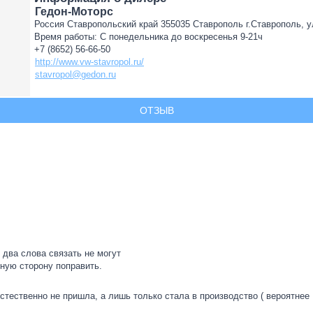
Гедон-Моторс
Россия Ставропольский край 355035 Ставрополь г.Ставрополь, у
Время работы: С понедельника до воскресенья 9-21ч
+7 (8652) 56-66-50
http://www.vw-stavropol.ru/
stavropol@gedon.ru
ОТЗЫВ
два слова связать не могут
ьную сторону поправить.
тественно не пришла, а лишь только стала в производство ( вероятнее