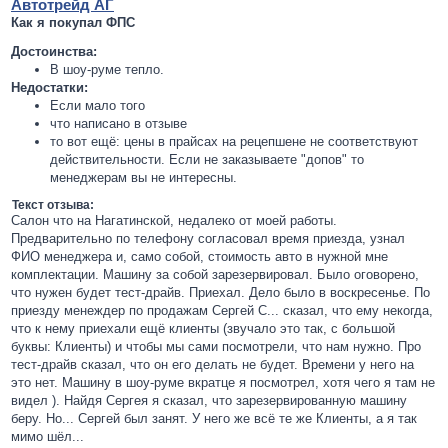
Автотрейд АГ
Как я покупал ФПС
Достоинства:
В шоу-руме тепло.
Недостатки:
Если мало того
что написано в отзыве
то вот ещё: цены в прайсах на рецепшене не соответствуют
действительности. Если не заказываете "допов" то
менеджерам вы не интересны.
Текст отзыва:
Салон что на Нагатинской, недалеко от моей работы.
Предварительно по телефону согласовал время приезда, узнал
ФИО менеджера и, само собой, стоимость авто в нужной мне
комплектации. Машину за собой зарезервировал. Было оговорено,
что нужен будет тест-драйв. Приехал. Дело было в воскресенье. По
приезду менеждер по продажам Сергей С... сказал, что ему некогда,
что к нему приехали ещё клиенты (звучало это так, с большой
буквы: Клиенты) и чтобы мы сами посмотрели, что нам нужно. Про
тест-драйв сказал, что он его делать не будет. Времени у него на
это нет. Машину в шоу-руме вкратце я посмотрел, хотя чего я там не
видел ). Найдя Сергея я сказал, что зарезервированную машину
беру. Но... Сергей был занят. У него же всё те же Клиенты, а я так
мимо шёл...