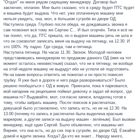
"Отдал" он меня рядом сидящему менеджеру. Договор был
заключен, оплачен. Мне было сказано, что в среду будет ПТС будет
и машина будет выдана. Что нет, уже оплаченную машину мне
нельзя увидеть, она, мол, в большом сугробе во дворе ОД.
Наступила среда. Глубоко после обеда, не дождавшись звонка я
сам позвонил всё тому же Сергею С... И был огорчён. Типа я всё не
так понял, что да, ПТС пришла, но о выдачи машины речь не шла и
что он соизволит записать меня на выдачу на пятницу, на 12.30. И
это 100%. Ну ладно. Где среда, там и пятница.
Наступила пятница. На часах 11.30. Звонок. Молодой человек
представившись менеджером по продажам данного ОД (имя на тот
момент осталось неизвестным) сказал, что ни в пятницу, ни вообще
на этой неделе машину не выдадут ибо не успели её подготовить.
Ни на какие вопросы ответить не пожелал и он просто повесил
трубку. Я уже был в дороге и чего ради разворачиваться? Было
решено пообщаться с ОД в живую. Приехали, пока я парковался,
мой напарник на рецепшене поймал девочку и задал ей вопрос, где
машина-то? Выдавайте, мол, согласно записи, владелец готов к
тому, чтобы забрать машину. После поисков в распечатках,
девушкой было установлено, что запись есть, но не на 12.30. На
13.00 (почему-то запись в распечатке была выделена красным
маркером, а другие записи на выдачу машин - зелёным). Был вызван
менеджер, ещё один Сергей. Было объявлено, что машины нет.
Вернее, что она есть, но до сих пор в сугробе, во дворе ОД. Езжайте
домой и ждите звонка. Когда? Да кто же знает... Народу много,