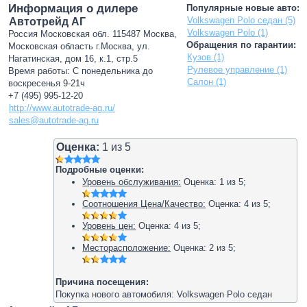
Информация о дилере
Популярные новые авто:
Volkswagen Polo седан (5)
Автотрейд АГ
Volkswagen Polo (1)
Россия Московская обл. 115487 Москва,
Обращения по гарантии:
Московская область г.Москва, ул.
Кузов (1)
Нагатинская, дом 16, к.1, стр.5
Рулевое управление (1)
Время работы: С понедельника до
Салон (1)
воскресенья 9-21ч
+7 (495) 995-12-20
http://www.autotrade-ag.ru/
sales@autotrade-ag.ru
Оценка:
1
из
5
Подробные оценки:
Уровень обслуживания:
Оценка:
1
из
5
;
Соотношения Цена/Качество:
Оценка:
4
из
5
;
Уровень цен:
Оценка:
4
из
5
;
Месторасположение:
Оценка:
2
из
5
;
Причина посещения:
Покупка нового автомобиля: Volkswagen Polo седан