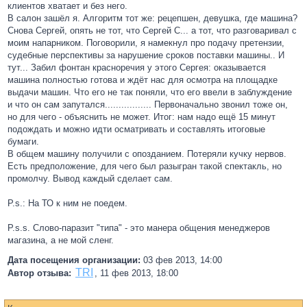
клиентов хватает и без него.
В салон зашёл я. Алгоритм тот же: рецепшен, девушка, где машина?
Снова Сергей, опять не тот, что Сергей С... а тот, что разговаривал с
моим напарником. Поговорили, я намекнул про подачу претензии,
судебные перспективы за нарушение сроков поставки машины.. И
тут... Забил фонтан красноречия у этого Сергея: оказывается
машина полностью готова и ждёт нас для осмотра на площадке
выдачи машин. Что его не так поняли, что его ввели в заблуждение
и что он сам запутался................. Первоначально звонил тоже он,
но для чего - объяснить не может. Итог: нам надо ещё 15 минут
подождать и можно идти осматривать и составлять итоговые
бумаги.
В общем машину получили с опозданием. Потеряли кучку нервов.
Есть предположение, для чего был разыгран такой спектакль, но
промолчу. Вывод каждый сделает сам.
P.s.: На ТО к ним не поедем.
P.s.s. Слово-паразит "типа" - это манера общения менеджеров
магазина, а не мой сленг.
Дата посещения организации:
03 фев 2013, 14:00
TRI
Автор отзыва:
,
11 фев 2013, 18:00