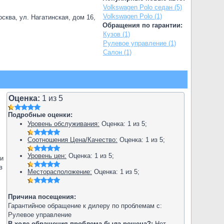
Volkswagen Polo седан (5)
Volkswagen Polo (1)
сква, ул. Нагатинская, дом 16,
Обращения по гарантии:
Кузов (1)
Рулевое управление (1)
Салон (1)
Оценка:
1
из
5
Подробные оценки:
Уровень обслуживания:
Оценка:
1
из
5
;
Соотношения Цена/Качество:
Оценка:
1
из
5
;
Уровень цен:
Оценка:
1
из
5
;
ки
в
Месторасположение:
Оценка:
1
из
5
;
Причина посещения:
Гарантийное обращение к дилеру по проблемам с:
Рулевое управление
В ходе обращения проблема была решена?:
Нет