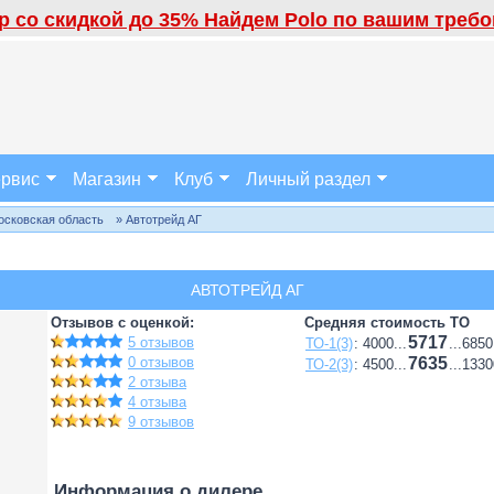
 со скидкой до 35% Найдем Polo по вашим требов
рвис
Магазин
Клуб
Личный раздел
осковская область
» Автотрейд АГ
АВТОТРЕЙД АГ
Отзывов с оценкой:
Средняя стоимость ТО
5717
5 отзывов
ТО-1(3)
: 4000...
...6850
0 отзывов
7635
ТО-2(3)
: 4500...
...1330
2 отзыва
4 отзыва
9 отзывов
Информация о дилере