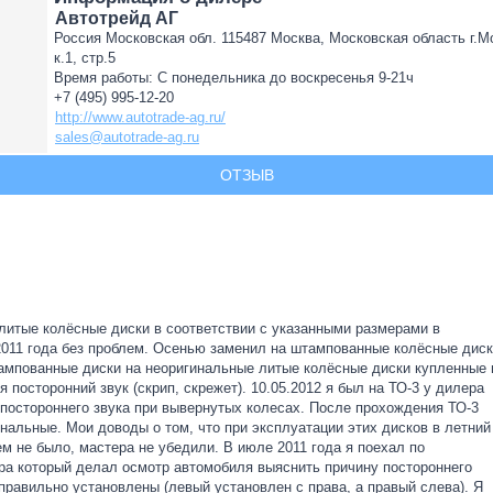
Автотрейд АГ
Россия Московская обл. 115487 Москва, Московская область г.Мо
к.1, стр.5
Время работы: С понедельника до воскресенья 9-21ч
+7 (495) 995-12-20
http://www.autotrade-ag.ru/
sales@autotrade-ag.ru
ОТЗЫВ
литые колёсные диски в соответствии с указанными размерами в
 2011 года без проблем. Осенью заменил на штампованные колёсные дис
тампованные диски на неоригинальные литые колёсные диски купленные 
посторонний звук (скрип, скрежет). 10.05.2012 я был на ТО-3 у дилера
остороннего звука при вывернутых колесах. После прохождения ТО-3
нальные. Мои доводы о том, что при эксплуатации этих дисков в летний
ем не было, мастера не убедили. В июле 2011 года я поехал по
ра который делал осмотр автомобиля выяснить причину постороннего
еправильно установлены (левый установлен с права, а правый слева). Я