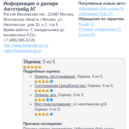
Информация о дилере
Популярные новые авто:
Volkswagen Polo седан (5)
Автотрейд АГ
Volkswagen Polo (1)
Россия Московская обл. 115487 Москва,
Обращения по гарантии:
Московская область г.Москва, ул.
Кузов (1)
Нагатинская, дом 16, к.1, стр.5
Рулевое управление (1)
Время работы: С понедельника до
Салон (1)
воскресенья 9-21ч
+7 (495) 995-12-20
http://www.autotrade-ag.ru/
sales@autotrade-ag.ru
Оценка:
5
из
5
Подробные оценки:
Уровень обслуживания:
Оценка:
4
из
5
;
Соотношения Цена/Качество:
Оценка:
4
из
5
;
Уровень цен:
Оценка:
3
из
5
;
Месторасположение:
ул.нагатинская д16
Оценка:
4
из
5
;
Причина посещения:
Покупка нового автомобиля: Volkswagen Polo седан