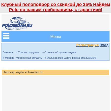
Клубный полоподбор со скидкой до 35% Найдем
Polo по вашим требованиям, с гарантией!
Меню
Регистрация
Вход
Главная
» Список форумов
» Отзывы об организациях
» Москва, Московская область
» Фольксваген Центр Германика (Химки)
Партнер клуба Polosedan.ru