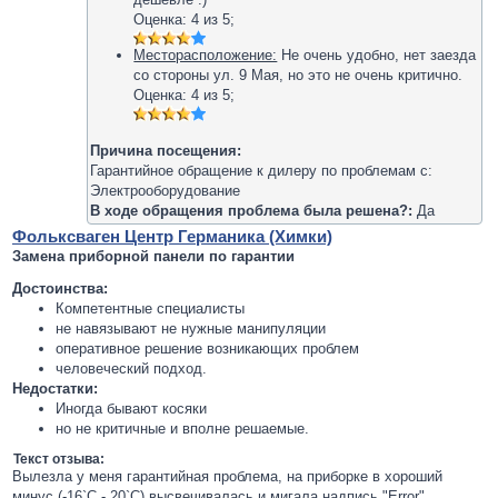
Оценка:
4
из
5
;
Месторасположение:
Не очень удобно, нет заезда
со стороны ул. 9 Мая, но это не очень критично.
Оценка:
4
из
5
;
Причина посещения:
Гарантийное обращение к дилеру по проблемам с:
Электрооборудование
В ходе обращения проблема была решена?:
Да
Фольксваген Центр Германика (Химки)
Замена приборной панели по гарантии
Достоинства:
Компетентные специалисты
не навязывают не нужные манипуляции
оперативное решение возникающих проблем
человеческий подход.
Недостатки:
Иногда бывают косяки
но не критичные и вполне решаемые.
Текст отзыва:
Вылезла у меня гарантийная проблема, на приборке в хороший
минус (-16`C - 20`C) высвечивалась и мигала надпись "Error".