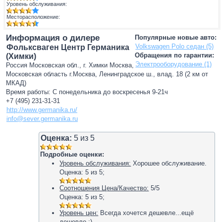
Уровень обслуживания:
Месторасположение:
Информация о дилере
Популярные новые авто:
Volkswagen Polo седан (5)
Фольксваген Центр Германика
Обращения по гарантии:
(Химки)
Электрооборудование (1)
Россия Московская обл., г. Химки Москва,
Московская область г.Москва, Ленинградское ш., влад. 18 (2 км от
МКАД)
Время работы: С понедельника до воскресенья 9-21ч
+7 (495) 231-31-31
http://www.germanika.ru/
info@sever.germanika.ru
Оценка:
5
из
5
Подробные оценки:
Уровень обслуживания:
Хорошее обслуживание.
Оценка:
5
из
5
;
Соотношения Цена/Качество:
5/5
Оценка:
5
из
5
;
Уровень цен:
Всегда хочется дешевле...ещё
дешевле :)