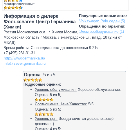
Месторасположение:
Информация о дилере
Популярные новые авто:
Volkswagen Polo седан (5)
Фольксваген Центр Германика
Обращения по гарантии:
(Химки)
Электрооборудование (1)
Россия Московская обл., г. Химки Москва,
Московская область г.Москва, Ленинградское ш., влад. 18 (2 км от
МКАД)
Время работы: С понедельника до воскресенья 9-21ч
+7 (495) 231-31-31
http://www.germanika.ru/
info@sever.germanika.ru
Оценка:
5
из
5
Подробные оценки:
Уровень обслуживания:
Хорошее обслуживание.
Оценка:
5
из
5
;
Соотношения Цена/Качество:
5/5
Оценка:
5
из
5
;
Уровень цен:
Всегда хочется дешевле...ещё
дешевле :)
Оценка:
4
из
5
;