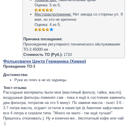
Оценка:
5
из
5
;
Месторасположение:
Нет заезда со стороны ул. 9
мая, но это не критично
Оценка:
4
из
5
;
Причина посещения:
Прохождение регулярного технического обслуживания:
ТО-3 45000 км
Стоимость ТО (Руб.):
1710
Фольксваген Центр Германика (Химки)
Проведение ТО-3
Достоинства:
Руки из плеч а не из задницы.
Текст отзыва:
Расходные материалы были мои (масляный фильтр, гайка, масло),
воздушные фильтры поменял сам - пока я ещё в состоянии заменить
два фильтра, потратив на это 5 минут. По замене масла - льют 3.6 -
3.7 литра масла, отдают остаток в канистре (в Авилоне зафуговали
все 4 литра и сказали типа: "Много не мало - так ещё лучше!"
Пришлось откачивать.). Ну и конечно-же...бесплатный кофе или чай
:)