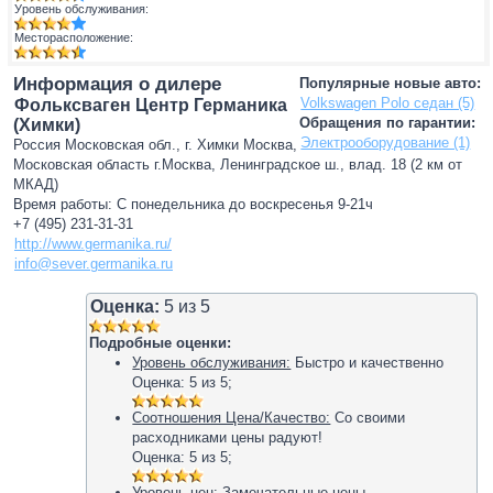
Уровень обслуживания:
Месторасположение:
Информация о дилере
Популярные новые авто:
Volkswagen Polo седан (5)
Фольксваген Центр Германика
Обращения по гарантии:
(Химки)
Электрооборудование (1)
Россия Московская обл., г. Химки Москва,
Московская область г.Москва, Ленинградское ш., влад. 18 (2 км от
МКАД)
Время работы: С понедельника до воскресенья 9-21ч
+7 (495) 231-31-31
http://www.germanika.ru/
info@sever.germanika.ru
Оценка:
5
из
5
Подробные оценки:
Уровень обслуживания:
Быстро и качественно
Оценка:
5
из
5
;
Соотношения Цена/Качество:
Со своими
расходниками цены радуют!
Оценка:
5
из
5
;
Уровень цен:
Замечательные цены