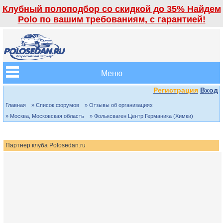
Клубный полоподбор со скидкой до 35% Найдем
Polo по вашим требованиям, с гарантией!
Меню
Регистрация
Вход
Главная
» Список форумов
» Отзывы об организациях
» Москва, Московская область
» Фольксваген Центр Германика (Химки)
Партнер клуба Polosedan.ru