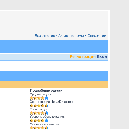
Без ответов •
Активные темы •
Список тем
Регистрация
Вход
Подробные оценки:
Средняя оценка:
Соотношения Цена/Качество:
Уровень цен:
Уровень обслуживания:
Месторасположение: