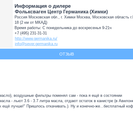
Информация о дилере
Фольксваген Центр Германика (Химки)
Россия Московская обл., г. Химки Москва, Московская область г
18 (2 км от МКАД)
Время работы: С понедельника до воскресенья 9-21ч
+7 (495) 231-31-31
http://www.germanika.ru/
info@sever.germanika.ru
ОТЗЫВ
асло), воздушные фильтры поменял сам - пока я ещё в состоянии
асла - льют 3.6 - 3.7 литра масла, отдают остаток в канистре (в Авилон
ак ещё лучше!" Пришлось откачивать.). Ну и конечно-же...бесплатный ко