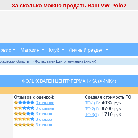
За сколько можно продать Ваш VW Polo?
рвис
Магазин
Клуб
Личный раздел
осковская область
» Фольксваген Центр Германика (Химки)
ФОЛЬКСВАГЕН ЦЕНТР ГЕРМАНИКА (ХИМКИ)
Отзывов с оценкой:
Средняя стоимость ТО
4032
0 отзывов
ТО-1(1)
:
руб.
0 отзывов
9700
ТО-2(1)
:
руб.
3 отзыва
1710
ТО-3(1)
:
руб.
3 отзыва
3 отзыва