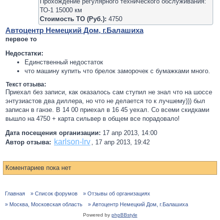
Прохождение регулярного технического обслуживания:
ТО-1 15000 км
Стоимость ТО (Руб.):
4750
Автоцентр Немецкий Дом, г.Балашиха
первое то
Недостатки:
Единственный недостаток
что машину купить что брелок заморочек с бумажками много.
Текст отзыва:
Приехал без записи, как оказалось сам ступил не знал что на шоссе
энтузиастов два диллера, но что не делается то к лучшему))) был
записан в ганзе. В 14 00 приехал в 16 45 уехал. Со всеми скидками
вышло на 4750 + карта сильвер в общем все порадовало!
Дата посещения организации:
17 апр 2013, 14:00
karlson-lrv
Автор отзыва:
,
17 апр 2013, 19:42
Коментариев пока нет
Главная
» Список форумов
» Отзывы об организациях
» Москва, Московская область
» Автоцентр Немецкий Дом, г.Балашиха
Powered by
phpBBstyle