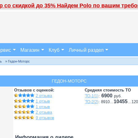
 со скидкой до 35% Найдем Polo по вашим требов
рвис
Магазин
Клуб
Личный раздел
ль
» Гедон-Моторс
ГЕДОН-МОТОРС
Отзывов с оценкой:
Средняя стоимость ТО
6900
2 отзыва
ТО-1(1)
:
руб.
1 отзыв
10455
ТО-2(2)
: 8910...
...12
1 отзыв
2 отзыва
9 отзывов
Информация о дилере