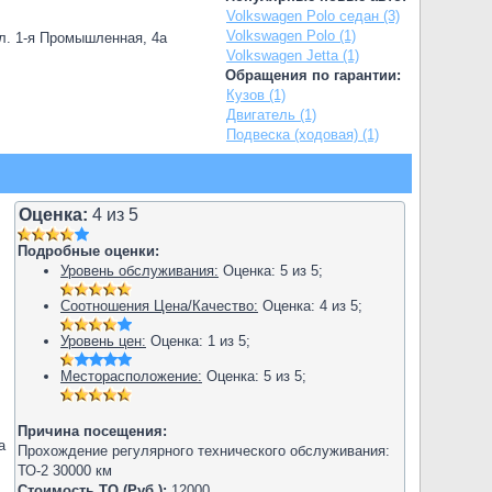
Volkswagen Polo седан (3)
Volkswagen Polo (1)
л. 1-я Промышленная, 4а
Volkswagen Jetta (1)
Обращения по гарантии:
Кузов (1)
Двигатель (1)
Подвеска (ходовая) (1)
Оценка:
4
из
5
Подробные оценки:
Уровень обслуживания:
Оценка:
5
из
5
;
Соотношения Цена/Качество:
Оценка:
4
из
5
;
Уровень цен:
Оценка:
1
из
5
;
Месторасположение:
Оценка:
5
из
5
;
Причина посещения:
а
Прохождение регулярного технического обслуживания:
ТО-2 30000 км
Стоимость ТО (Руб.):
12000