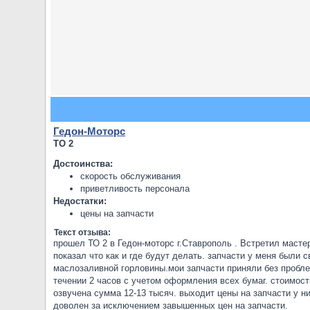
Гедон-Моторс
ТО 2
Достоинства:
скорость обслуживания
приветливость персонала
Недостатки:
цены на запчасти
Текст отзыва:
прошел ТО 2 в Гедон-моторс г.Ставрополь . Встретил маст
показал что как и где будут делать. запчасти у меня были
маслозаливной горловины.мои запчасти приняли без пробле
течении 2 часов с учетом оформления всех бумаг. стоимост
озвучена сумма 12-13 тысяч. выходит цены на запчасти у ни
доволен за исключением завышенных цен на запчасти.