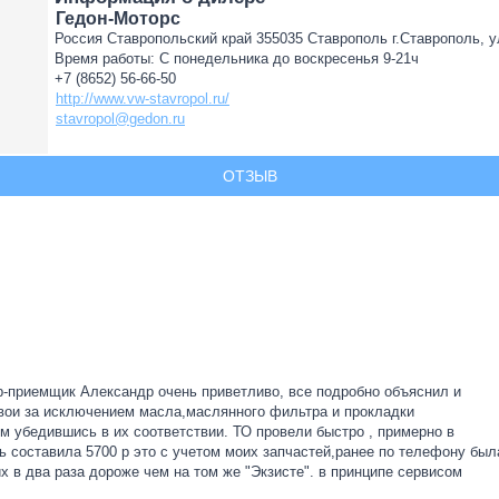
Гедон-Моторс
Россия Ставропольский край 355035 Ставрополь г.Ставрополь, у
Время работы: С понедельника до воскресенья 9-21ч
+7 (8652) 56-66-50
http://www.vw-stavropol.ru/
stavropol@gedon.ru
ОТЗЫВ
ер-приемщик Александр очень приветливо, все подробно объяснил и
 свои за исключением масла,маслянного фильтра и прокладки
м убедившись в их соответствии. ТО провели быстро , примерно в
ь составила 5700 р это с учетом моих запчастей,ранее по телефону был
х в два раза дороже чем на том же "Экзисте". в принципе сервисом