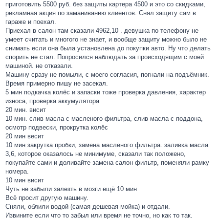
приготовить 5500 руб. без защиты картера 4500 и это со скидками,
рекламная акция по заманиванию клиентов. Снял защиту сам в
гараже и поехал.
Приехал в салон там сказали 4962,10 . девушка по телефону не
умеет считать и многого не знает, и вообще защиту можно было не
снимать если она была установлена до покупки авто. Ну что делать
спорить не стал. Попросился наблюдать за происходящим с моей
машиной. не отказали.
Машину сразу не помыли, с моего согласия, погнали на подъёмник.
Время примерно пишу не засекал.
5 мин подкачка колёс и запаски тоже проверка давления, характер
износа, проверка аккумулятора
20 мин. висит
10 мин. слив масла с масленого фильтра, слив масла с поддона,
осмотр подвески, прокрутка колёс
20 мин весит
10 мин закрутка пробки, замена масленого фильтра. заливка масла
3,6, которое оказалось не минимуме, сказали так положено,
покупайте сами и доливайте замена салон фильтр, поменяли рамку
номера.
10 мин висит
Чуть не забыли залезть в мозги ещё 10 мин
Всё просит другую машину.
Сняли, облили водой (самая дешевая мойка) и отдали.
Извините если что то забыл или время не точно, но как то так.