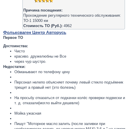
Причина посещения:
Прохождение регулярного технического обслуживания:
ТО-1 15000 км
Стоимость ТО (Руб.):
4962
Фольксваген Центр Авторусь
Первое ТО
Достоинства:
Чисто
красиво. дружелюбны не Все
через чур шустро.
Недостатки:
Обманывают по телефону цену
Персонал нелепо объясняет почему левый стекло подъёмник
трещит а правый нет (это болезнь)
На просьбу отказаться от подкачки колёс проверки подвески и
т. д. отказали(могло выйти дешевле)
Мойка ужасная
Пишут "Моторное масло:залить (после заливки при
необходимости долить до уровня метки МАХ) 3.6 л." на самом