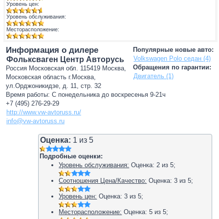
Уровень цен:
Уровень обслуживания:
Месторасположение:
Информация о дилере
Популярные новые авто:
Volkswagen Polo седан (4)
Фольксваген Центр Авторусь
Обращения по гарантии:
Россия Московская обл. 115419 Москва,
Двигатель (1)
Московская область г.Москва,
ул.Орджоникидзе, д. 11, стр. 32
Время работы: С понедельника до воскресенья 9-21ч
+7 (495) 276-29-29
http://www.vw-avtoruss.ru/
info@vw-avtoruss.ru
Оценка:
1
из
5
Подробные оценки:
Уровень обслуживания:
Оценка:
2
из
5
;
Соотношения Цена/Качество:
Оценка:
3
из
5
;
Уровень цен:
Оценка:
3
из
5
;
Месторасположение:
Оценка:
5
из
5
;