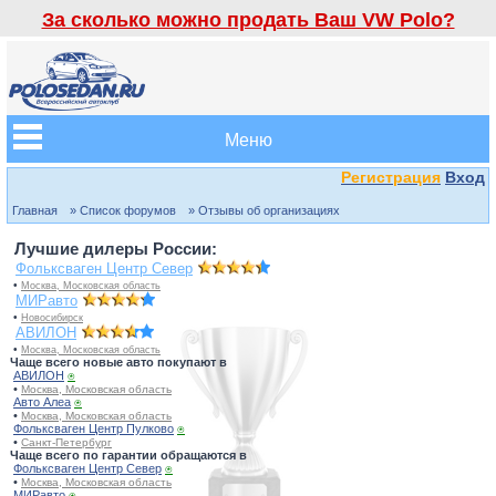
За сколько можно продать Ваш VW Polo?
Меню
Регистрация
Вход
Главная
» Список форумов
» Отзывы об организациях
Лучшие дилеры России:
Фольксваген Центр Север
•
Москва, Московская область
МИРавто
•
Новосибирск
АВИЛОН
•
Москва, Московская область
Чаще всего новые авто покупают в
АВИЛОН
⍟
•
Москва, Московская область
Авто Алеа
⍟
•
Москва, Московская область
Фольксваген Центр Пулково
⍟
•
Санкт-Петербург
Чаще всего по гарантии обращаются в
Фольксваген Центр Север
⍟
•
Москва, Московская область
МИРавто
⍟