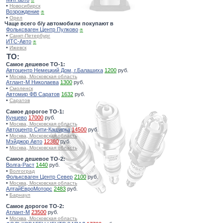
•
Новосибирск
Возрождение
⍟
•
Орел
Чаще всего б/у автомобили покупают в
Фольксваген Центр Пулково
⍟
•
Санкт-Петербург
ИТС-Авто
⍟
•
Ижевск
TO:
Самое дешевое ТО-1:
Автоцентр Немецкий Дом, г.Балашиха
1200
руб.
•
Москва, Московская область
Атлант-М Николаева
1300
руб.
•
Смоленск
Автомир ФВ Саратов
1632
руб.
•
Саратов
Самое дорогое ТО-1:
Кунцево
17000
руб.
•
Москва, Московская область
Автоцентр Сити-Каширка
14500
руб.
•
Москва, Московская область
Мэйджор Авто
12380
руб.
•
Москва, Московская область
Самое дешевое ТО-2:
Волга-Раст
1440
руб.
•
Волгоград
Фольксваген Центр Север
2100
руб.
•
Москва, Московская область
АлтайЕвроМоторс
2483
руб.
•
Барнаул
Самое дорогое ТО-2:
Атлант-М
23500
руб.
•
Москва, Московская область