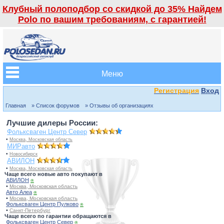
Клубный полоподбор со скидкой до 35% Найдем
Polo по вашим требованиям, с гарантией!
Меню
Регистрация
Вход
Главная
» Список форумов
» Отзывы об организациях
Лучшие дилеры России:
Фольксваген Центр Север
•
Москва, Московская область
МИРавто
•
Новосибирск
АВИЛОН
•
Москва, Московская область
Чаще всего новые авто покупают в
АВИЛОН
⍟
•
Москва, Московская область
Авто Алеа
⍟
•
Москва, Московская область
Фольксваген Центр Пулково
⍟
•
Санкт-Петербург
Чаще всего по гарантии обращаются в
Фольксваген Центр Север
⍟