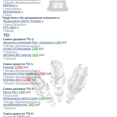
•
Москва, Московская область
МИРавто
⍟
•
Новосибирск
Возрождение
⍟
•
Орел
Чаще всего б/у автомобили покупают в
Фольксваген Центр Пулково
⍟
•
Санкт-Петербург
ИТС-Авто
⍟
•
Ижевск
TO:
Самое дешевое ТО-1:
Автоцентр Немецкий Дом, г.Балашиха
1200
руб.
•
Москва, Московская область
Атлант-М Николаева
1300
руб.
•
Смоленск
Автомир ФВ Саратов
1632
руб.
•
Саратов
Самое дорогое ТО-1:
Кунцево
17000
руб.
•
Москва, Московская область
Автоцентр Сити-Каширка
14500
руб.
•
Москва, Московская область
Мэйджор Авто
12380
руб.
•
Москва, Московская область
Самое дешевое ТО-2:
Волга-Раст
1440
руб.
•
Волгоград
Фольксваген Центр Север
2100
руб.
•
Москва, Московская область
АлтайЕвроМоторс
2483
руб.
•
Барнаул
Самое дорогое ТО-2:
Атлант-М
23500
руб.