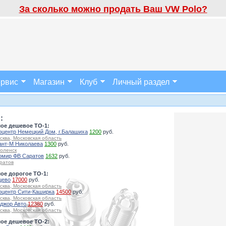
За сколько можно продать Ваш VW Polo?
рвис
Магазин
Клуб
Личный раздел
:
ое дешевое ТО-1:
оцентр Немецкий Дом, г.Балашиха
1200
руб.
сква, Московская область
ант-М Николаева
1300
руб.
оленск
омир ФВ Саратов
1632
руб.
ратов
ое дорогое ТО-1:
цево
17000
руб.
сква, Московская область
оцентр Сити-Каширка
14500
руб.
сква, Московская область
джор Авто
12380
руб.
сква, Московская область
ое дешевое ТО-2: