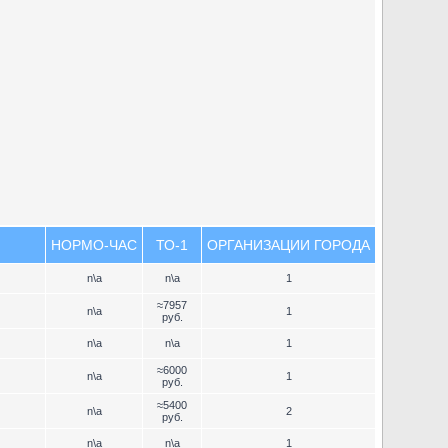
НОРМО-ЧАС
ТО-1
ОРГАНИЗАЦИИ ГОРОДА
n\a
n\a
1
≈7957
n\a
1
руб.
n\a
n\a
1
≈6000
n\a
1
руб.
≈5400
n\a
2
руб.
n\a
n\a
1