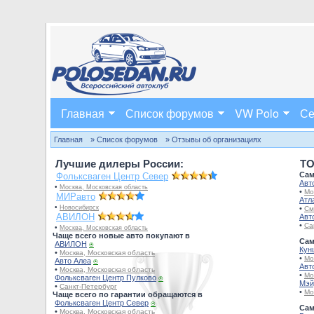
Главная
Список форумов
VW Polo
Се
Главная
» Список форумов
» Отзывы об организациях
Лучшие дилеры России:
TO
Сам
Фольксваген Центр Север
Авт
•
Москва, Московская область
•
Мо
МИРавто
Атл
•
Новосибирск
•
См
АВИЛОН
Авт
•
Са
•
Москва, Московская область
Чаще всего новые авто покупают в
Сам
АВИЛОН
⍟
Кун
•
Москва, Московская область
•
Мо
Авто Алеа
⍟
Авт
•
Москва, Московская область
•
Мо
Фольксваген Центр Пулково
⍟
Мэй
•
Санкт-Петербург
•
Мо
Чаще всего по гарантии обращаются в
Фольксваген Центр Север
⍟
Сам
•
Москва, Московская область