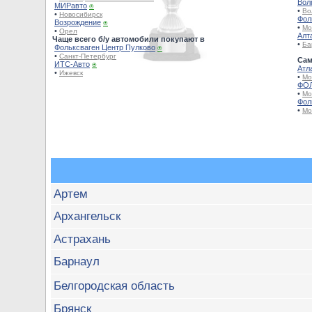
Вол
МИРавто
⍟
•
Во
•
Новосибирск
Фол
Возрождение
⍟
•
Мо
•
Орел
Алт
Чаще всего б/у автомобили покупают в
•
Ба
Фольксваген Центр Пулково
⍟
•
Санкт-Петербург
Сам
ИТС-Авто
⍟
Атл
•
Ижевск
•
Мо
ФОЛ
•
Мо
Фол
•
Мо
Артем
Архангельск
Астрахань
Барнаул
Белгородская область
Брянск