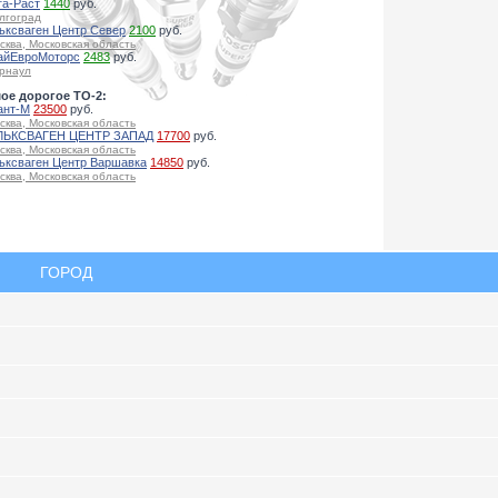
га-Раст
1440
руб.
лгоград
ьксваген Центр Север
2100
руб.
сква, Московская область
айЕвроМоторс
2483
руб.
рнаул
ое дорогое ТО-2:
ант-М
23500
руб.
сква, Московская область
ЬКСВАГЕН ЦЕНТР ЗАПАД
17700
руб.
сква, Московская область
ьксваген Центр Варшавка
14850
руб.
сква, Московская область
ГОРОД