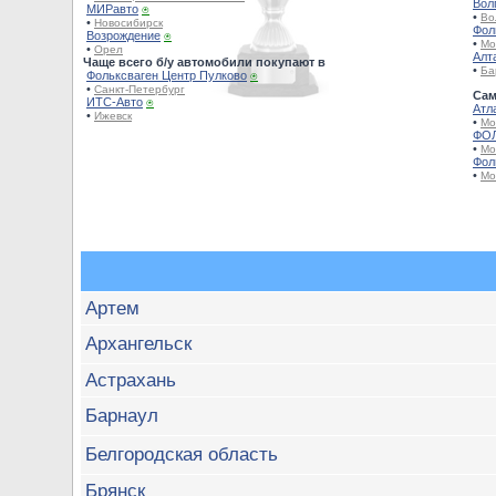
Вол
МИРавто
⍟
•
Во
•
Новосибирск
Фол
Возрождение
⍟
•
Мо
•
Орел
Алт
Чаще всего б/у автомобили покупают в
•
Ба
Фольксваген Центр Пулково
⍟
•
Санкт-Петербург
Сам
ИТС-Авто
⍟
Атл
•
Ижевск
•
Мо
ФОЛ
•
Мо
Фол
•
Мо
Артем
Архангельск
Астрахань
Барнаул
Белгородская область
Брянск