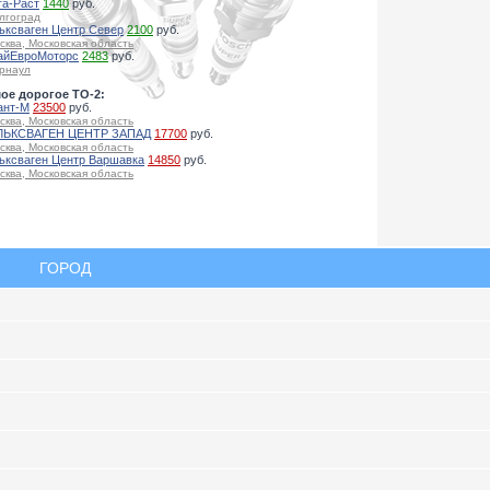
га-Раст
1440
руб.
лгоград
ьксваген Центр Север
2100
руб.
сква, Московская область
айЕвроМоторс
2483
руб.
рнаул
ое дорогое ТО-2:
ант-М
23500
руб.
сква, Московская область
ЬКСВАГЕН ЦЕНТР ЗАПАД
17700
руб.
сква, Московская область
ьксваген Центр Варшавка
14850
руб.
сква, Московская область
ГОРОД