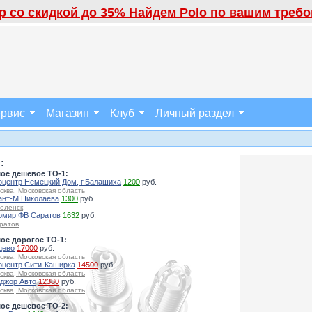
 со скидкой до 35% Найдем Polo по вашим требов
рвис
Магазин
Клуб
Личный раздел
:
ое дешевое ТО-1:
оцентр Немецкий Дом, г.Балашиха
1200
руб.
сква, Московская область
ант-М Николаева
1300
руб.
оленск
омир ФВ Саратов
1632
руб.
ратов
ое дорогое ТО-1:
цево
17000
руб.
сква, Московская область
оцентр Сити-Каширка
14500
руб.
сква, Московская область
джор Авто
12380
руб.
сква, Московская область
ое дешевое ТО-2: