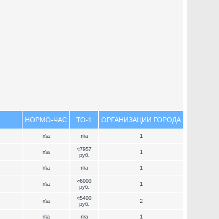
НОРМО-ЧАС
ТО-1
ОРГАНИЗАЦИИ ГОРОДА
n\a
n\a
1
≈7957
n\a
1
руб.
n\a
n\a
1
≈6000
n\a
1
руб.
≈5400
n\a
2
руб.
n\a
n\a
1