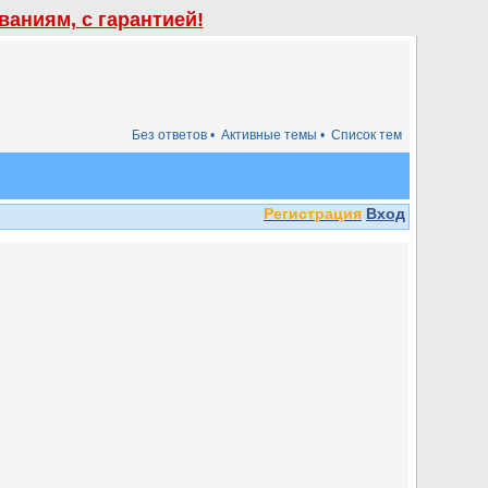
аниям, с гарантией!
Без ответов •
Активные темы •
Список тем
Регистрация
Вход