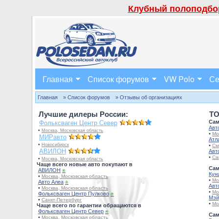
Клубный полоподбор
Главная
Список форумов
VW Polo
Се
Главная
» Список форумов
» Отзывы об организациях
Лучшие дилеры России:
TO
Сам
Фольксваген Центр Север
Авт
•
Москва, Московская область
•
Мо
МИРавто
Атл
•
Новосибирск
•
См
АВИЛОН
Авт
•
Са
•
Москва, Московская область
Чаще всего новые авто покупают в
Сам
АВИЛОН
⍟
Кун
•
Москва, Московская область
•
Мо
Авто Алеа
⍟
Авт
•
Москва, Московская область
•
Мо
Фольксваген Центр Пулково
⍟
Мэй
•
Санкт-Петербург
•
Мо
Чаще всего по гарантии обращаются в
Фольксваген Центр Север
⍟
Сам
•
Москва, Московская область