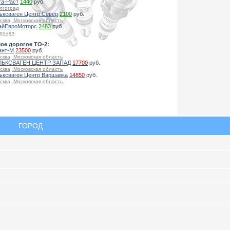
га-Раст
1440
руб.
лгоград
ьксваген Центр Север
2100
руб.
сква, Московская область
айЕвроМоторс
2483
руб.
рнаул
ое дорогое ТО-2:
ант-М
23500
руб.
сква, Московская область
ЬКСВАГЕН ЦЕНТР ЗАПАД
17700
руб.
сква, Московская область
ьксваген Центр Варшавка
14850
руб.
сква, Московская область
ГОРОД