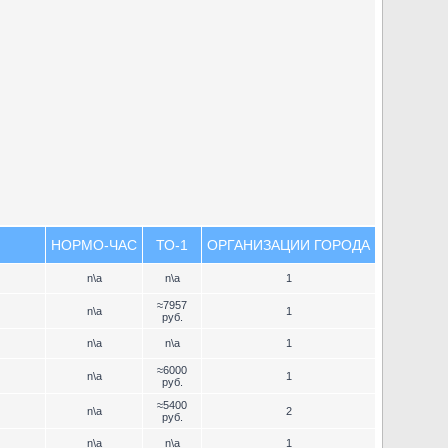
НОРМО-ЧАС
ТО-1
ОРГАНИЗАЦИИ ГОРОДА
n\a
n\a
1
≈7957
n\a
1
руб.
n\a
n\a
1
≈6000
n\a
1
руб.
≈5400
n\a
2
руб.
n\a
n\a
1