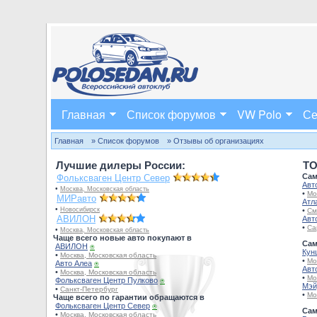
Главная
Список форумов
VW Polo
Се
Главная
» Список форумов
» Отзывы об организациях
Лучшие дилеры России:
TO
Сам
Фольксваген Центр Север
Авт
•
Москва, Московская область
•
Мо
МИРавто
Атл
•
Новосибирск
•
См
АВИЛОН
Авт
•
Са
•
Москва, Московская область
Чаще всего новые авто покупают в
Сам
АВИЛОН
⍟
Кун
•
Москва, Московская область
•
Мо
Авто Алеа
⍟
Авт
•
Москва, Московская область
•
Мо
Фольксваген Центр Пулково
⍟
Мэй
•
Санкт-Петербург
•
Мо
Чаще всего по гарантии обращаются в
Фольксваген Центр Север
⍟
Сам
•
Москва, Московская область