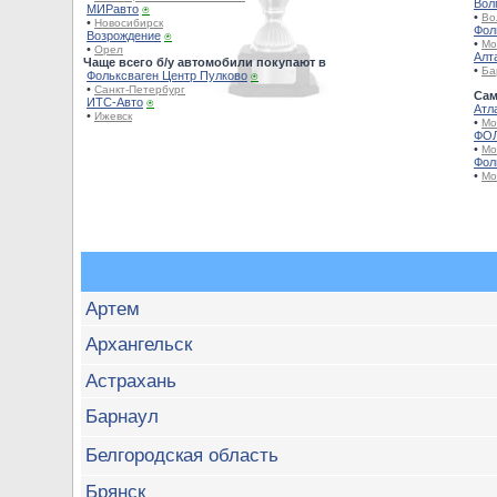
Вол
МИРавто
⍟
•
Во
•
Новосибирск
Фол
Возрождение
⍟
•
Мо
•
Орел
Алт
Чаще всего б/у автомобили покупают в
•
Ба
Фольксваген Центр Пулково
⍟
•
Санкт-Петербург
Сам
ИТС-Авто
⍟
Атл
•
Ижевск
•
Мо
ФОЛ
•
Мо
Фол
•
Мо
Артем
Архангельск
Астрахань
Барнаул
Белгородская область
Брянск