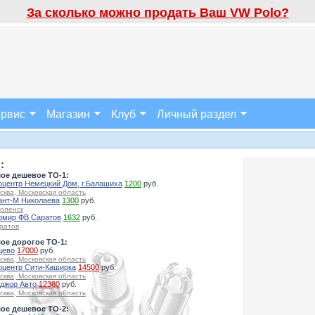
За сколько можно продать Ваш VW Polo?
рвис
Магазин
Клуб
Личный раздел
:
ое дешевое ТО-1:
оцентр Немецкий Дом, г.Балашиха
1200
руб.
сква, Московская область
ант-М Николаева
1300
руб.
оленск
омир ФВ Саратов
1632
руб.
ратов
ое дорогое ТО-1:
цево
17000
руб.
сква, Московская область
оцентр Сити-Каширка
14500
руб.
сква, Московская область
джор Авто
12380
руб.
сква, Московская область
ое дешевое ТО-2: