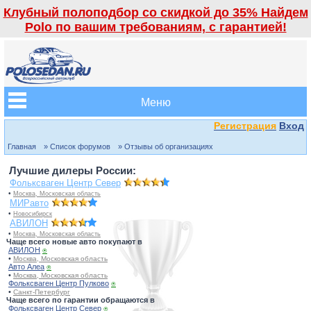
Клубный полоподбор со скидкой до 35% Найдем
Polo по вашим требованиям, с гарантией!
Меню
Регистрация
Вход
Главная
» Список форумов
» Отзывы об организациях
Лучшие дилеры России:
Фольксваген Центр Север
•
Москва, Московская область
МИРавто
•
Новосибирск
АВИЛОН
•
Москва, Московская область
Чаще всего новые авто покупают в
АВИЛОН
⍟
•
Москва, Московская область
Авто Алеа
⍟
•
Москва, Московская область
Фольксваген Центр Пулково
⍟
•
Санкт-Петербург
Чаще всего по гарантии обращаются в
Фольксваген Центр Север
⍟