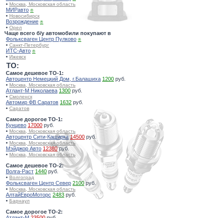
•
Москва, Московская область
МИРавто
⍟
•
Новосибирск
Возрождение
⍟
•
Орел
Чаще всего б/у автомобили покупают в
Фольксваген Центр Пулково
⍟
•
Санкт-Петербург
ИТС-Авто
⍟
•
Ижевск
TO:
Самое дешевое ТО-1:
Автоцентр Немецкий Дом, г.Балашиха
1200
руб.
•
Москва, Московская область
Атлант-М Николаева
1300
руб.
•
Смоленск
Автомир ФВ Саратов
1632
руб.
•
Саратов
Самое дорогое ТО-1:
Кунцево
17000
руб.
•
Москва, Московская область
Автоцентр Сити-Каширка
14500
руб.
•
Москва, Московская область
Мэйджор Авто
12380
руб.
•
Москва, Московская область
Самое дешевое ТО-2:
Волга-Раст
1440
руб.
•
Волгоград
Фольксваген Центр Север
2100
руб.
•
Москва, Московская область
АлтайЕвроМоторс
2483
руб.
•
Барнаул
Самое дорогое ТО-2:
Атлант-М
23500
руб.