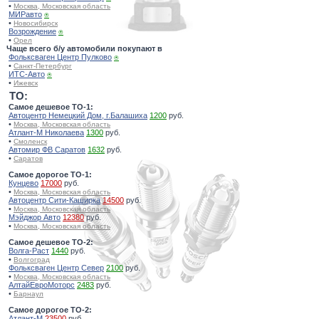
•
Москва, Московская область
МИРавто
⍟
•
Новосибирск
Возрождение
⍟
•
Орел
Чаще всего б/у автомобили покупают в
Фольксваген Центр Пулково
⍟
•
Санкт-Петербург
ИТС-Авто
⍟
•
Ижевск
TO:
Самое дешевое ТО-1:
Автоцентр Немецкий Дом, г.Балашиха
1200
руб.
•
Москва, Московская область
Атлант-М Николаева
1300
руб.
•
Смоленск
Автомир ФВ Саратов
1632
руб.
•
Саратов
Самое дорогое ТО-1:
Кунцево
17000
руб.
•
Москва, Московская область
Автоцентр Сити-Каширка
14500
руб.
•
Москва, Московская область
Мэйджор Авто
12380
руб.
•
Москва, Московская область
Самое дешевое ТО-2:
Волга-Раст
1440
руб.
•
Волгоград
Фольксваген Центр Север
2100
руб.
•
Москва, Московская область
АлтайЕвроМоторс
2483
руб.
•
Барнаул
Самое дорогое ТО-2:
Атлант-М
23500
руб.