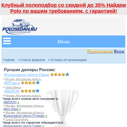
Клубный полоподбор со скидкой до 35% Найдем
Polo по вашим требованиям, с гарантией!
Меню
Регистрация
Вход
Главная
» Список форумов
» Отзывы об организациях
Лучшие дилеры России:
Фольксваген Центр Север
•
Москва, Московская область
МИРавто
•
Новосибирск
АВИЛОН
•
Москва, Московская область
Чаще всего новые авто покупают в
АВИЛОН
⍟
•
Москва, Московская область
Авто Алеа
⍟
•
Москва, Московская область
Фольксваген Центр Пулково
⍟
•
Санкт-Петербург
Чаще всего по гарантии обращаются в
Фольксваген Центр Север
⍟