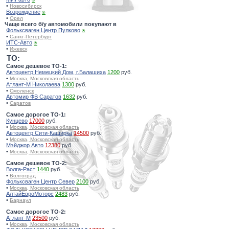
•
Новосибирск
Возрождение
⍟
•
Орел
Чаще всего б/у автомобили покупают в
Фольксваген Центр Пулково
⍟
•
Санкт-Петербург
ИТС-Авто
⍟
•
Ижевск
TO:
Самое дешевое ТО-1:
Автоцентр Немецкий Дом, г.Балашиха
1200
руб.
•
Москва, Московская область
Атлант-М Николаева
1300
руб.
•
Смоленск
Автомир ФВ Саратов
1632
руб.
•
Саратов
Самое дорогое ТО-1:
Кунцево
17000
руб.
•
Москва, Московская область
Автоцентр Сити-Каширка
14500
руб.
•
Москва, Московская область
Мэйджор Авто
12380
руб.
•
Москва, Московская область
Самое дешевое ТО-2:
Волга-Раст
1440
руб.
•
Волгоград
Фольксваген Центр Север
2100
руб.
•
Москва, Московская область
АлтайЕвроМоторс
2483
руб.
•
Барнаул
Самое дорогое ТО-2:
Атлант-М
23500
руб.
•
Москва, Московская область