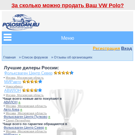
За сколько можно продать Ваш VW Polo?
Меню
Регистрация
Вход
Главная
» Список форумов
» Отзывы об организациях
Лучшие дилеры России:
Фольксваген Центр Север
•
Москва, Московская область
МИРавто
•
Новосибирск
АВИЛОН
•
Москва, Московская область
Чаще всего новые авто покупают в
АВИЛОН
⍟
•
Москва, Московская область
Авто Алеа
⍟
•
Москва, Московская область
Фольксваген Центр Пулково
⍟
•
Санкт-Петербург
Чаще всего по гарантии обращаются в
Фольксваген Центр Север
⍟
•
Москва, Московская область
МИРавто
⍟