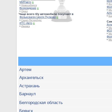
Вол
МИРавто
⍟
•
Во
•
Новосибирск
Фол
Возрождение
⍟
•
Мо
•
Орел
Алт
Чаще всего б/у автомобили покупают в
•
Ба
Фольксваген Центр Пулково
⍟
•
Санкт-Петербург
Сам
ИТС-Авто
⍟
Атл
•
Ижевск
•
Мо
ФОЛ
•
Мо
Фол
•
Мо
Артем
Архангельск
Астрахань
Барнаул
Белгородская область
Брянск