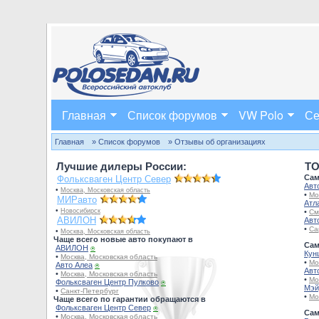
Главная
Список форумов
VW Polo
Се
Главная
» Список форумов
» Отзывы об организациях
Лучшие дилеры России:
TO
Сам
Фольксваген Центр Север
Авт
•
Москва, Московская область
•
Мо
МИРавто
Атл
•
Новосибирск
•
См
АВИЛОН
Авт
•
Са
•
Москва, Московская область
Чаще всего новые авто покупают в
Сам
АВИЛОН
⍟
Кун
•
Москва, Московская область
•
Мо
Авто Алеа
⍟
Авт
•
Москва, Московская область
•
Мо
Фольксваген Центр Пулково
⍟
Мэй
•
Санкт-Петербург
•
Мо
Чаще всего по гарантии обращаются в
Фольксваген Центр Север
⍟
Сам
•
Москва, Московская область