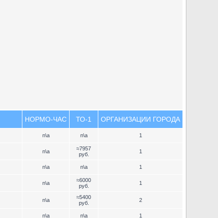
НОРМО-ЧАС
ТО-1
ОРГАНИЗАЦИИ ГОРОДА
n\a
n\a
1
≈7957
n\a
1
руб.
n\a
n\a
1
≈6000
n\a
1
руб.
≈5400
n\a
2
руб.
n\a
n\a
1