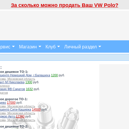
За сколько можно продать Ваш VW Polo?
рвис
Магазин
Клуб
Личный раздел
:
ое дешевое ТО-1:
оцентр Немецкий Дом, г.Балашиха
1200
руб.
сква, Московская область
ант-М Николаева
1300
руб.
оленск
омир ФВ Саратов
1632
руб.
ратов
ое дорогое ТО-1:
цево
17000
руб.
сква, Московская область
оцентр Сити-Каширка
14500
руб.
сква, Московская область
джор Авто
12380
руб.
сква, Московская область
ое дешевое ТО-2: