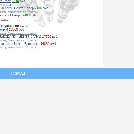
га-Раст
1440
руб.
лгоград
ьксваген Центр Север
2100
руб.
сква, Московская область
айЕвроМоторс
2483
руб.
рнаул
ое дорогое ТО-2:
ант-М
23500
руб.
сква, Московская область
ЬКСВАГЕН ЦЕНТР ЗАПАД
17700
руб.
сква, Московская область
ьксваген Центр Варшавка
14850
руб.
сква, Московская область
ГОРОД