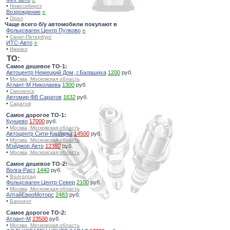
•
Новосибирск
Возрождение
⍟
•
Орел
Чаще всего б/у автомобили покупают в
Фольксваген Центр Пулково
⍟
•
Санкт-Петербург
ИТС-Авто
⍟
•
Ижевск
TO:
Самое дешевое ТО-1:
Автоцентр Немецкий Дом, г.Балашиха
1200
руб.
•
Москва, Московская область
Атлант-М Николаева
1300
руб.
•
Смоленск
Автомир ФВ Саратов
1632
руб.
•
Саратов
Самое дорогое ТО-1:
Кунцево
17000
руб.
•
Москва, Московская область
Автоцентр Сити-Каширка
14500
руб.
•
Москва, Московская область
Мэйджор Авто
12380
руб.
•
Москва, Московская область
Самое дешевое ТО-2:
Волга-Раст
1440
руб.
•
Волгоград
Фольксваген Центр Север
2100
руб.
•
Москва, Московская область
АлтайЕвроМоторс
2483
руб.
•
Барнаул
Самое дорогое ТО-2:
Атлант-М
23500
руб.
•
Москва, Московская область