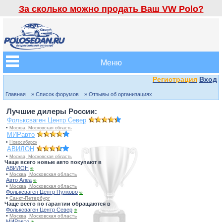
За сколько можно продать Ваш VW Polo?
Меню
Регистрация
Вход
Главная
» Список форумов
» Отзывы об организациях
Лучшие дилеры России:
Фольксваген Центр Север
•
Москва, Московская область
МИРавто
•
Новосибирск
АВИЛОН
•
Москва, Московская область
Чаще всего новые авто покупают в
АВИЛОН
⍟
•
Москва, Московская область
Авто Алеа
⍟
•
Москва, Московская область
Фольксваген Центр Пулково
⍟
•
Санкт-Петербург
Чаще всего по гарантии обращаются в
Фольксваген Центр Север
⍟
•
Москва, Московская область
МИРавто
⍟