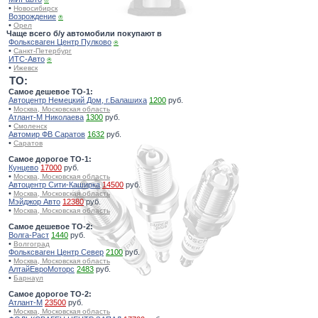
•
Новосибирск
Возрождение
⍟
•
Орел
Чаще всего б/у автомобили покупают в
Фольксваген Центр Пулково
⍟
•
Санкт-Петербург
ИТС-Авто
⍟
•
Ижевск
TO:
Самое дешевое ТО-1:
Автоцентр Немецкий Дом, г.Балашиха
1200
руб.
•
Москва, Московская область
Атлант-М Николаева
1300
руб.
•
Смоленск
Автомир ФВ Саратов
1632
руб.
•
Саратов
Самое дорогое ТО-1:
Кунцево
17000
руб.
•
Москва, Московская область
Автоцентр Сити-Каширка
14500
руб.
•
Москва, Московская область
Мэйджор Авто
12380
руб.
•
Москва, Московская область
Самое дешевое ТО-2:
Волга-Раст
1440
руб.
•
Волгоград
Фольксваген Центр Север
2100
руб.
•
Москва, Московская область
АлтайЕвроМоторс
2483
руб.
•
Барнаул
Самое дорогое ТО-2:
Атлант-М
23500
руб.
•
Москва, Московская область