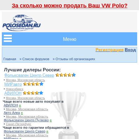
За сколько можно продать Ваш VW Polo?
Меню
Регистрация
Вход
Главная
» Список форумов
» Отзывы об организациях
Лучшие дилеры России:
Фольксваген Центр Север
•
Москва, Московская область
МИРавто
•
Новосибирск
АВИЛОН
•
Москва, Московская область
Чаще всего новые авто покупают в
АВИЛОН
⍟
•
Москва, Московская область
Авто Алеа
⍟
•
Москва, Московская область
Фольксваген Центр Пулково
⍟
•
Санкт-Петербург
Чаще всего по гарантии обращаются в
Фольксваген Центр Север
⍟
•
Москва, Московская область
МИРавто
⍟