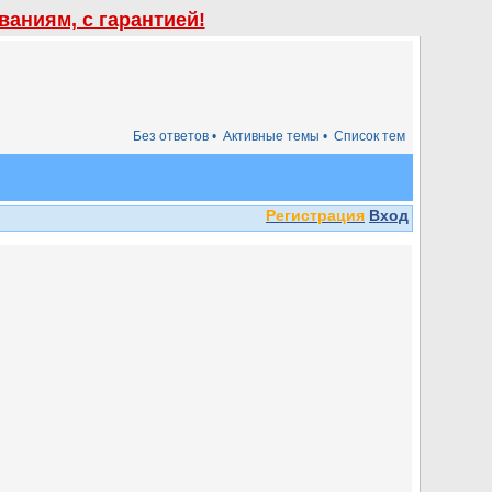
аниям, с гарантией!
Без ответов •
Активные темы •
Список тем
Регистрация
Вход