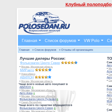
Клубный полоподбор
Главная
Список форумов
VW Polo
Се
Главная
» Список форумов
» Отзывы об организациях
Лучшие дилеры России:
TO
Сам
Фольксваген Центр Север
Авт
•
Москва, Московская область
•
Мо
МИРавто
Атл
•
Новосибирск
•
См
АВИЛОН
Авт
•
Са
•
Москва, Московская область
Чаще всего новые авто покупают в
Сам
АВИЛОН
⍟
Кун
•
Москва, Московская область
•
Мо
Авто Алеа
⍟
Авт
•
Москва, Московская область
•
Мо
Фольксваген Центр Пулково
⍟
Мэй
•
Санкт-Петербург
•
Мо
Чаще всего по гарантии обращаются в
Фольксваген Центр Север
⍟
Сам
•
Москва, Московская область