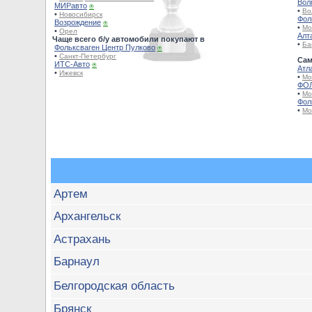
Вол
МИРавто
⍟
•
Во
•
Новосибирск
Фол
Возрождение
⍟
•
Мо
•
Орел
Алт
Чаще всего б/у автомобили покупают в
•
Ба
Фольксваген Центр Пулково
⍟
•
Санкт-Петербург
Сам
ИТС-Авто
⍟
Атл
•
Ижевск
•
Мо
ФОЛ
•
Мо
Фол
•
Мо
Артем
Архангельск
Астрахань
Барнаул
Белгородская область
Брянск