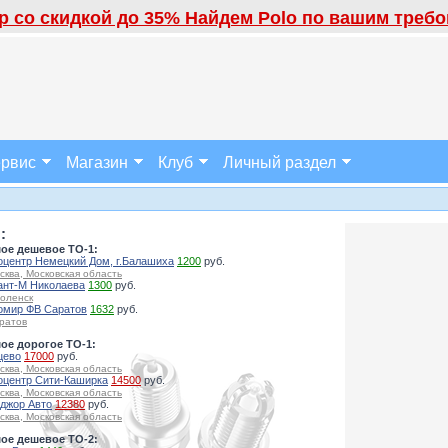
 со скидкой до 35% Найдем Polo по вашим требов
рвис
Магазин
Клуб
Личный раздел
:
ое дешевое ТО-1:
оцентр Немецкий Дом, г.Балашиха
1200
руб.
сква, Московская область
ант-М Николаева
1300
руб.
оленск
омир ФВ Саратов
1632
руб.
ратов
ое дорогое ТО-1:
цево
17000
руб.
сква, Московская область
оцентр Сити-Каширка
14500
руб.
сква, Московская область
джор Авто
12380
руб.
сква, Московская область
ое дешевое ТО-2: