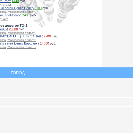
га-Раст
1440
руб.
лгоград
ьксваген Центр Север
2100
руб.
сква, Московская область
айЕвроМоторс
2483
руб.
рнаул
ое дорогое ТО-2:
ант-М
23500
руб.
сква, Московская область
ЬКСВАГЕН ЦЕНТР ЗАПАД
17700
руб.
сква, Московская область
ьксваген Центр Варшавка
14850
руб.
сква, Московская область
ГОРОД