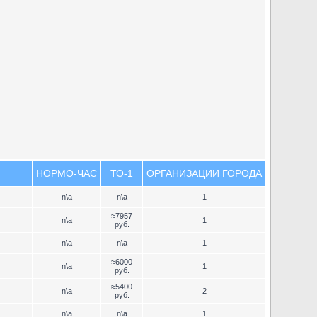
НОРМО-ЧАС
ТО-1
ОРГАНИЗАЦИИ ГОРОДА
n\a
n\a
1
≈7957
n\a
1
руб.
n\a
n\a
1
≈6000
n\a
1
руб.
≈5400
n\a
2
руб.
n\a
n\a
1