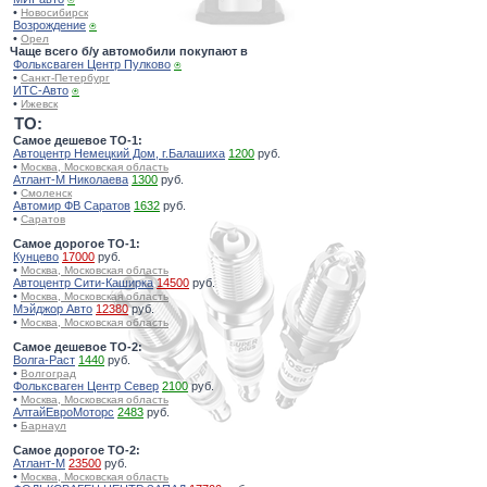
•
Новосибирск
Возрождение
⍟
•
Орел
Чаще всего б/у автомобили покупают в
Фольксваген Центр Пулково
⍟
•
Санкт-Петербург
ИТС-Авто
⍟
•
Ижевск
TO:
Самое дешевое ТО-1:
Автоцентр Немецкий Дом, г.Балашиха
1200
руб.
•
Москва, Московская область
Атлант-М Николаева
1300
руб.
•
Смоленск
Автомир ФВ Саратов
1632
руб.
•
Саратов
Самое дорогое ТО-1:
Кунцево
17000
руб.
•
Москва, Московская область
Автоцентр Сити-Каширка
14500
руб.
•
Москва, Московская область
Мэйджор Авто
12380
руб.
•
Москва, Московская область
Самое дешевое ТО-2:
Волга-Раст
1440
руб.
•
Волгоград
Фольксваген Центр Север
2100
руб.
•
Москва, Московская область
АлтайЕвроМоторс
2483
руб.
•
Барнаул
Самое дорогое ТО-2:
Атлант-М
23500
руб.
•
Москва, Московская область