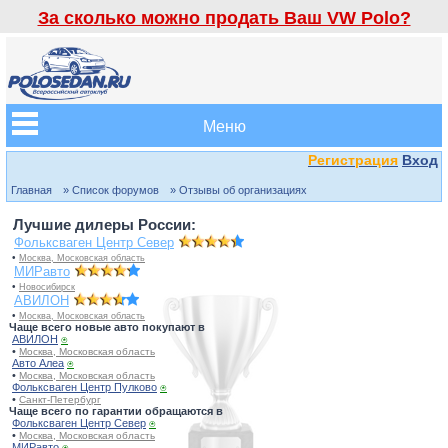
За сколько можно продать Ваш VW Polo?
Меню
Регистрация
Вход
Главная
» Список форумов
» Отзывы об организациях
Лучшие дилеры России:
Фольксваген Центр Север
•
Москва, Московская область
МИРавто
•
Новосибирск
АВИЛОН
•
Москва, Московская область
Чаще всего новые авто покупают в
АВИЛОН
⍟
•
Москва, Московская область
Авто Алеа
⍟
•
Москва, Московская область
Фольксваген Центр Пулково
⍟
•
Санкт-Петербург
Чаще всего по гарантии обращаются в
Фольксваген Центр Север
⍟
•
Москва, Московская область
МИРавто
⍟