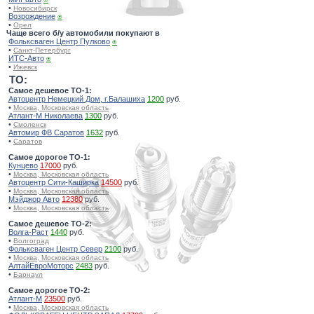
•
Новосибирск
Возрождение
⍟
•
Орел
Чаще всего б/у автомобили покупают в
Фольксваген Центр Пулково
⍟
•
Санкт-Петербург
ИТС-Авто
⍟
•
Ижевск
TO:
Самое дешевое ТО-1:
Автоцентр Немецкий Дом, г.Балашиха
1200
руб.
•
Москва, Московская область
Атлант-М Николаева
1300
руб.
•
Смоленск
Автомир ФВ Саратов
1632
руб.
•
Саратов
Самое дорогое ТО-1:
Кунцево
17000
руб.
•
Москва, Московская область
Автоцентр Сити-Каширка
14500
руб.
•
Москва, Московская область
Мэйджор Авто
12380
руб.
•
Москва, Московская область
Самое дешевое ТО-2:
Волга-Раст
1440
руб.
•
Волгоград
Фольксваген Центр Север
2100
руб.
•
Москва, Московская область
АлтайЕвроМоторс
2483
руб.
•
Барнаул
Самое дорогое ТО-2:
Атлант-М
23500
руб.
•
Москва, Московская область