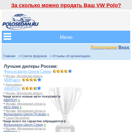
За сколько можно продать Ваш VW Polo?
Меню
Регистрация
Вход
Главная
» Список форумов
» Отзывы об организациях
Лучшие дилеры России:
Фольксваген Центр Север
•
Москва, Московская область
МИРавто
•
Новосибирск
АВИЛОН
•
Москва, Московская область
Чаще всего новые авто покупают в
АВИЛОН
⍟
•
Москва, Московская область
Авто Алеа
⍟
•
Москва, Московская область
Фольксваген Центр Пулково
⍟
•
Санкт-Петербург
Чаще всего по гарантии обращаются в
Фольксваген Центр Север
⍟
•
Москва, Московская область
МИРавто
⍟