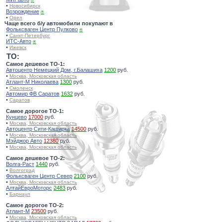
•
Новосибирск
Возрождение
⍟
•
Орел
Чаще всего б/у автомобили покупают в
Фольксваген Центр Пулково
⍟
•
Санкт-Петербург
ИТС-Авто
⍟
•
Ижевск
TO:
Самое дешевое ТО-1:
Автоцентр Немецкий Дом, г.Балашиха
1200
руб.
•
Москва, Московская область
Атлант-М Николаева
1300
руб.
•
Смоленск
Автомир ФВ Саратов
1632
руб.
•
Саратов
Самое дорогое ТО-1:
Кунцево
17000
руб.
•
Москва, Московская область
Автоцентр Сити-Каширка
14500
руб.
•
Москва, Московская область
Мэйджор Авто
12380
руб.
•
Москва, Московская область
Самое дешевое ТО-2:
Волга-Раст
1440
руб.
•
Волгоград
Фольксваген Центр Север
2100
руб.
•
Москва, Московская область
АлтайЕвроМоторс
2483
руб.
•
Барнаул
Самое дорогое ТО-2:
Атлант-М
23500
руб.
•
Москва, Московская область