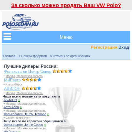
За сколько можно продать Ваш VW Polo?
Меню
Регистрация
Вход
Главная
» Список форумов
» Отзывы об организациях
Лучшие дилеры России:
Фольксваген Центр Север
•
Москва, Московская область
МИРавто
•
Новосибирск
АВИЛОН
•
Москва, Московская область
Чаще всего новые авто покупают в
АВИЛОН
⍟
•
Москва, Московская область
Авто Алеа
⍟
•
Москва, Московская область
Фольксваген Центр Пулково
⍟
•
Санкт-Петербург
Чаще всего по гарантии обращаются в
Фольксваген Центр Север
⍟
•
Москва, Московская область
МИРавто
⍟