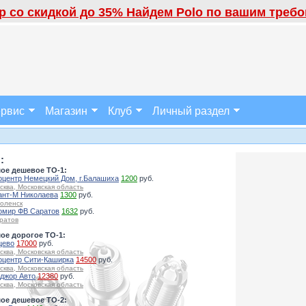
 со скидкой до 35% Найдем Polo по вашим требов
рвис
Магазин
Клуб
Личный раздел
:
ое дешевое ТО-1:
оцентр Немецкий Дом, г.Балашиха
1200
руб.
сква, Московская область
ант-М Николаева
1300
руб.
оленск
омир ФВ Саратов
1632
руб.
ратов
ое дорогое ТО-1:
цево
17000
руб.
сква, Московская область
оцентр Сити-Каширка
14500
руб.
сква, Московская область
джор Авто
12380
руб.
сква, Московская область
ое дешевое ТО-2: