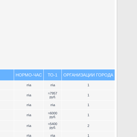
НОРМО-ЧАС
ТО-1
ОРГАНИЗАЦИИ ГОРОДА
n\a
n\a
1
≈7957
n\a
1
руб.
n\a
n\a
1
≈6000
n\a
1
руб.
≈5400
n\a
2
руб.
n\a
n\a
1