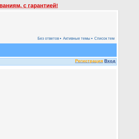
аниям, с гарантией!
Без ответов •
Активные темы •
Список тем
Регистрация
Вход