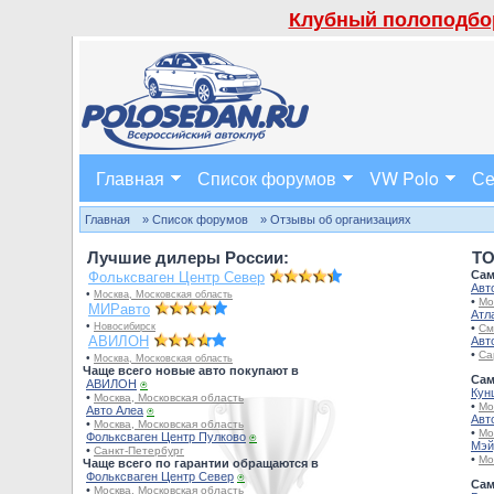
Клубный полоподбор
Главная
Список форумов
VW Polo
Се
Главная
» Список форумов
» Отзывы об организациях
Лучшие дилеры России:
TO
Сам
Фольксваген Центр Север
Авт
•
Москва, Московская область
•
Мо
МИРавто
Атл
•
Новосибирск
•
См
АВИЛОН
Авт
•
Са
•
Москва, Московская область
Чаще всего новые авто покупают в
Сам
АВИЛОН
⍟
Кун
•
Москва, Московская область
•
Мо
Авто Алеа
⍟
Авт
•
Москва, Московская область
•
Мо
Фольксваген Центр Пулково
⍟
Мэй
•
Санкт-Петербург
•
Мо
Чаще всего по гарантии обращаются в
Фольксваген Центр Север
⍟
Сам
•
Москва, Московская область