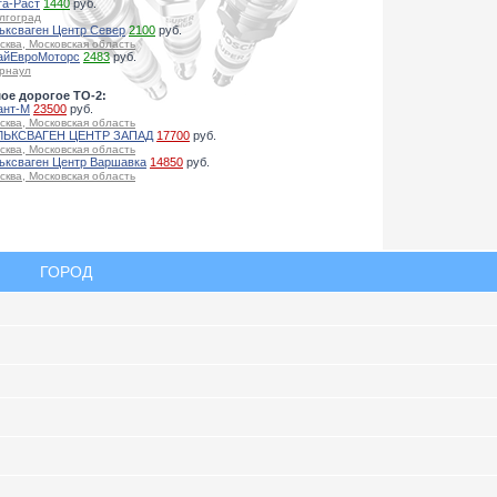
га-Раст
1440
руб.
лгоград
ьксваген Центр Север
2100
руб.
сква, Московская область
айЕвроМоторс
2483
руб.
рнаул
ое дорогое ТО-2:
ант-М
23500
руб.
сква, Московская область
ЬКСВАГЕН ЦЕНТР ЗАПАД
17700
руб.
сква, Московская область
ьксваген Центр Варшавка
14850
руб.
сква, Московская область
ГОРОД