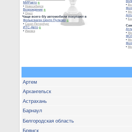
Вол
МИРавто
⍟
•
Во
•
Новосибирск
Фол
Возрождение
⍟
•
Мо
•
Орел
Алт
Чаще всего б/у автомобили покупают в
•
Ба
Фольксваген Центр Пулково
⍟
•
Санкт-Петербург
Сам
ИТС-Авто
⍟
Атл
•
Ижевск
•
Мо
ФОЛ
•
Мо
Фол
•
Мо
Артем
Архангельск
Астрахань
Барнаул
Белгородская область
Брянск